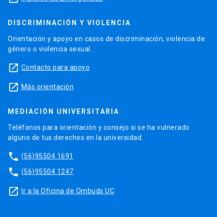
DISCRIMINACIÓN Y VIOLENCIA
Orientación y apoyo en casos de discriminación, violencia de
género o violencia sexual.
launch
Contacto para apoyo
launch
Más orientación
MEDIACIÓN UNIVERSITARIA
Teléfonos para orientación y consejo si se ha vulnerado
alguno de tus derechos en la universidad.
phone
(56)95504 1691
phone
(56)95504 1247
launch
Ir a la Oficina de Ombuds UC