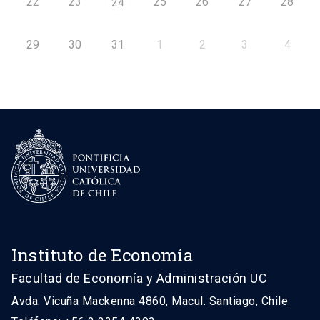
22
23
25
26
27
28
24
29
30
31
1
2
3
4
Instituto de Economía
Facultad de Economía y Administración UC
Avda. Vicuña Mackenna 4860, Macul. Santiago, Chile