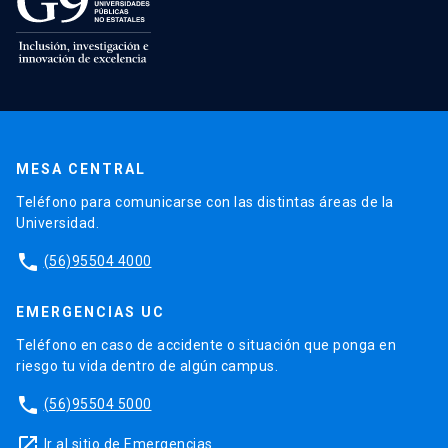
MESA CENTRAL
Teléfono para comunicarse con las distintas áreas de la
Universidad.
phone
(56)95504 4000
EMERGENCIAS UC
Teléfono en caso de accidente o situación que ponga en
riesgo tu vida dentro de algún campus.
phone
(56)95504 5000
launch
Ir al sitio de Emergencias