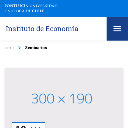
Instituto de Economía
keyboard_arrow_right
Inicio
Seminarios