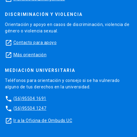
DISCRIMINACIÓN Y VIOLENCIA
Orientación y apoyo en casos de discriminación, violencia de
género o violencia sexual.
launch
Contacto para apoyo
launch
Más orientación
MEDIACIÓN UNIVERSITARIA
Teléfonos para orientación y consejo si se ha vulnerado
alguno de tus derechos en la universidad.
phone
(56)95504 1691
phone
(56)95504 1247
launch
Ir a la Oficina de Ombuds UC