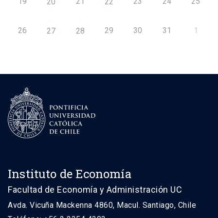
19
21
23
24
25
20
22
26
29
30
31
1
27
28
Instituto de Economía
Facultad de Economía y Administración UC
Avda. Vicuña Mackenna 4860, Macul. Santiago, Chile