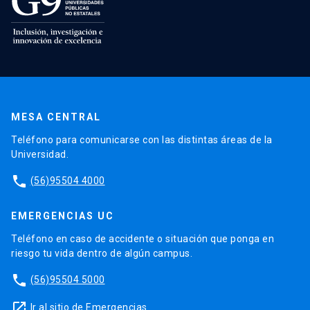
MESA CENTRAL
Teléfono para comunicarse con las distintas áreas de la
Universidad.
phone
(56)95504 4000
EMERGENCIAS UC
Teléfono en caso de accidente o situación que ponga en
riesgo tu vida dentro de algún campus.
phone
(56)95504 5000
launch
Ir al sitio de Emergencias