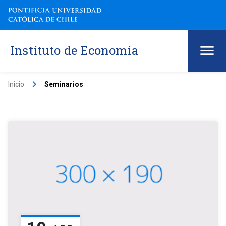
Instituto de Economía
keyboard_arrow_right
Inicio
Seminarios