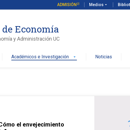
ADMISIÓN
Medios
arrow_drop_down
Biblio
o de Economía
nomía y Administración UC
Académicos e Investigación
Noticias
arrow_drop_down
 Cómo el envejecimiento