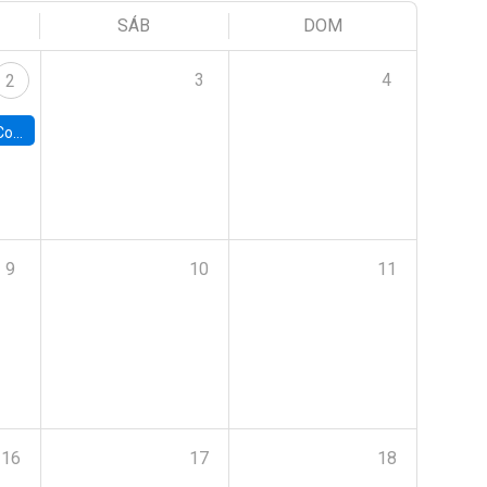
SÁB
DOM
3
4
2
ile y UC
9
10
11
16
17
18