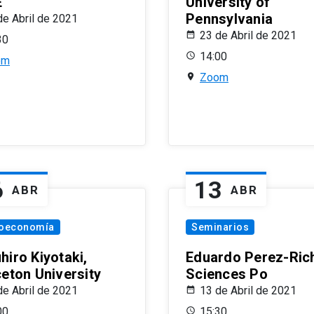
E
University of
Pennsylvania
de Abril de 2021
23 de Abril de 2021
30
14:00
om
Zoom
6
13
ABR
ABR
oeconomía
Seminarios
hiro Kiyotaki,
Eduardo Perez-Rich
ceton University
Sciences Po
de Abril de 2021
13 de Abril de 2021
00
15:30