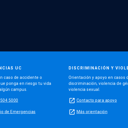
NCIAS UC
DISCRIMINACIÓN Y VIOL
n caso de accidente o
Orientación y apoyo en casos 
que ponga en riesgo tu vida
discriminación, violencia de g
 algún campus.
violencia sexual.
launch
5504 5000
Contacto para apoyo
launch
sitio de Emergencias
Más orientación