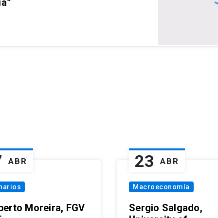
ia”
7
23
ABR
ABR
narios
Macroeconomía
erto Moreira, FGV
Sergio Salgado,