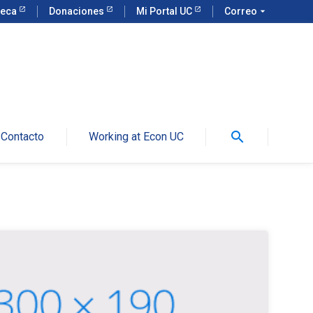
teca
Donaciones
Mi Portal UC
Correo
arrow_drop_down
search
Contacto
Working at Econ UC