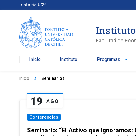
Ir al sitio UC
Institut
Facultad de Eco
Inicio
Instituto
Programas
arrow_drop_down
keyboard_arrow_right
Inicio
Seminarios
19
AGO
Conferencias
Seminario: “El Activo que Ignoramos: