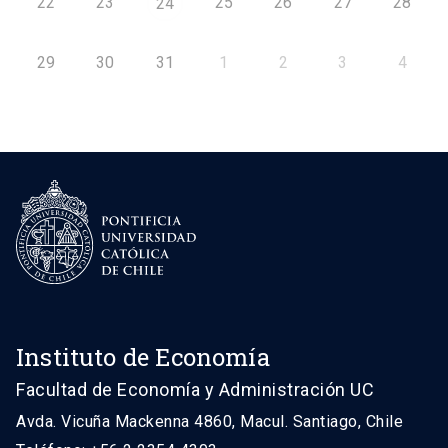
22
23
25
26
27
28
24
29
30
31
1
2
3
4
Instituto de Economía
Facultad de Economía y Administración UC
Avda. Vicuña Mackenna 4860, Macul. Santiago, Chile