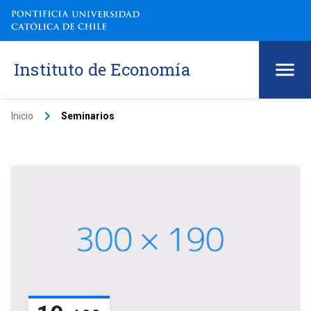
Instituto de Economía
keyboard_arrow_right
Inicio
Seminarios