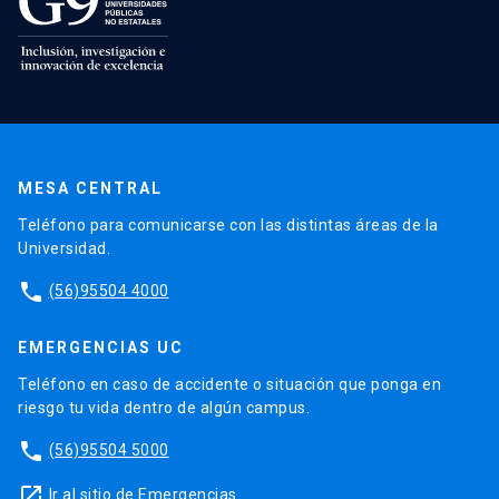
MESA CENTRAL
Teléfono para comunicarse con las distintas áreas de la
Universidad.
phone
(56)95504 4000
EMERGENCIAS UC
Teléfono en caso de accidente o situación que ponga en
riesgo tu vida dentro de algún campus.
phone
(56)95504 5000
launch
Ir al sitio de Emergencias