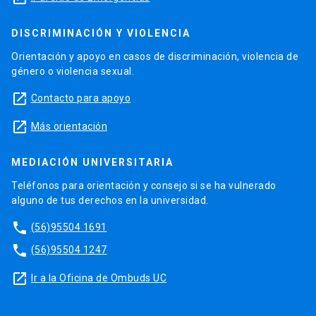
DISCRIMINACIÓN Y VIOLENCIA
Orientación y apoyo en casos de discriminación, violencia de
género o violencia sexual.
launch
Contacto para apoyo
launch
Más orientación
MEDIACIÓN UNIVERSITARIA
Teléfonos para orientación y consejo si se ha vulnerado
alguno de tus derechos en la universidad.
phone
(56)95504 1691
phone
(56)95504 1247
launch
Ir a la Oficina de Ombuds UC