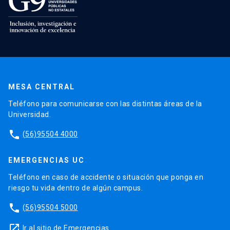
MESA CENTRAL
Teléfono para comunicarse con las distintas áreas de la
Universidad.
phone
(56)95504 4000
EMERGENCIAS UC
Teléfono en caso de accidente o situación que ponga en
riesgo tu vida dentro de algún campus.
phone
(56)95504 5000
launch
Ir al sitio de Emergencias