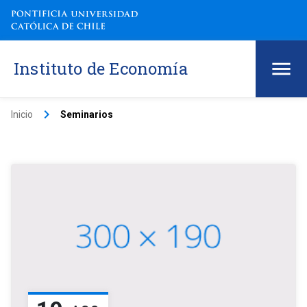
Instituto de Economía
keyboard_arrow_right
Inicio
Seminarios