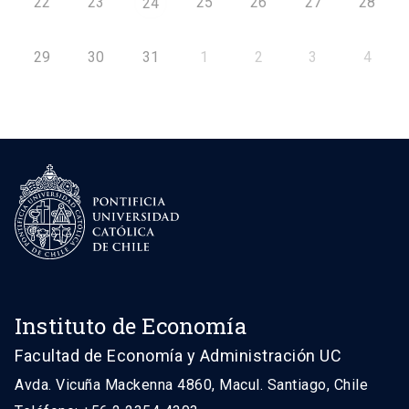
22
23
25
26
27
28
24
29
30
31
1
2
3
4
Instituto de Economía
Facultad de Economía y Administración UC
Avda. Vicuña Mackenna 4860, Macul. Santiago, Chile