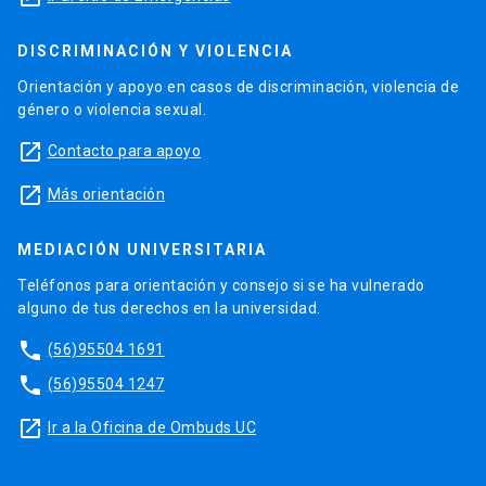
DISCRIMINACIÓN Y VIOLENCIA
Orientación y apoyo en casos de discriminación, violencia de
género o violencia sexual.
launch
Contacto para apoyo
launch
Más orientación
MEDIACIÓN UNIVERSITARIA
Teléfonos para orientación y consejo si se ha vulnerado
alguno de tus derechos en la universidad.
phone
(56)95504 1691
phone
(56)95504 1247
launch
Ir a la Oficina de Ombuds UC