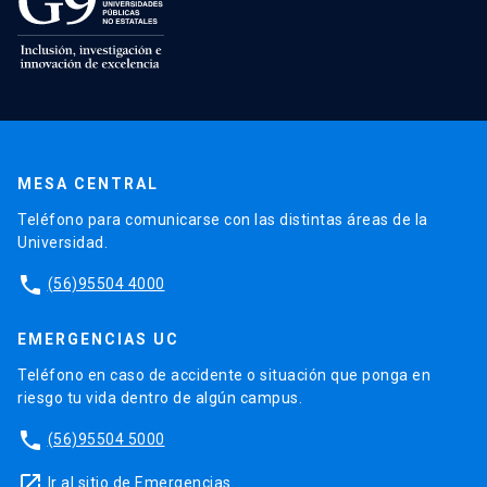
MESA CENTRAL
Teléfono para comunicarse con las distintas áreas de la
Universidad.
phone
(56)95504 4000
EMERGENCIAS UC
Teléfono en caso de accidente o situación que ponga en
riesgo tu vida dentro de algún campus.
phone
(56)95504 5000
launch
Ir al sitio de Emergencias