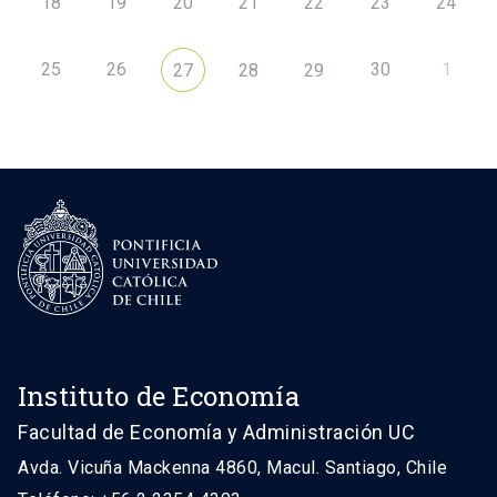
18
19
20
21
22
23
24
25
26
30
1
27
28
29
Instituto de Economía
Facultad de Economía y Administración UC
Avda. Vicuña Mackenna 4860, Macul. Santiago, Chile