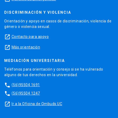
DISCRIMINACIÓN Y VIOLENCIA
Orientación y apoyo en casos de discriminación, violencia de
género o violencia sexual.
launch
Contacto para apoyo
launch
Más orientación
MEDIACIÓN UNIVERSITARIA
Teléfonos para orientación y consejo si se ha vulnerado
alguno de tus derechos en la universidad.
phone
(56)95504 1691
phone
(56)95504 1247
launch
Ir a la Oficina de Ombuds UC