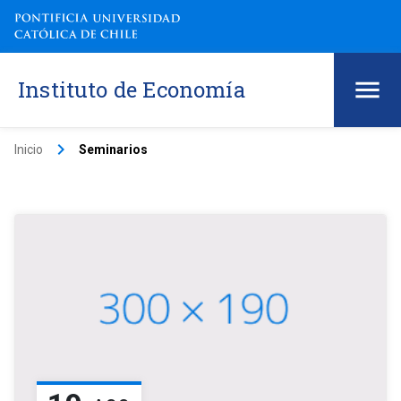
Instituto de Economía
keyboard_arrow_right
Inicio
Seminarios