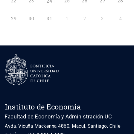
22
23
25
26
27
28
24
29
30
31
1
2
3
4
Instituto de Economía
Facultad de Economía y Administración UC
Avda. Vicuña Mackenna 4860, Macul. Santiago, Chile