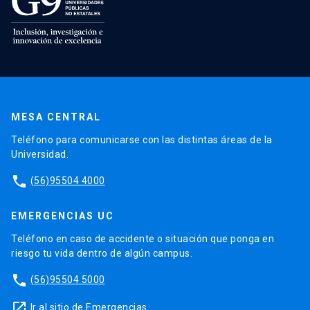
MESA CENTRAL
Teléfono para comunicarse con las distintas áreas de la
Universidad.
phone
(56)95504 4000
EMERGENCIAS UC
Teléfono en caso de accidente o situación que ponga en
riesgo tu vida dentro de algún campus.
phone
(56)95504 5000
launch
Ir al sitio de Emergencias