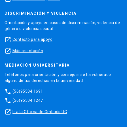
DISCRIMINACIÓN Y VIOLENCIA
Orientación y apoyo en casos de discriminación, violencia de
género o violencia sexual.
launch
Contacto para apoyo
launch
Más orientación
MEDIACIÓN UNIVERSITARIA
Teléfonos para orientación y consejo si se ha vulnerado
alguno de tus derechos en la universidad.
phone
(56)95504 1691
phone
(56)95504 1247
launch
Ir a la Oficina de Ombuds UC