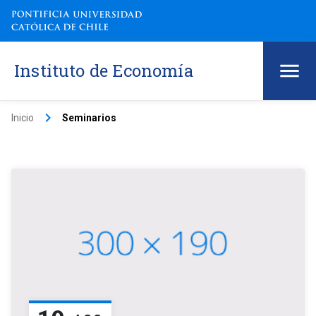
Instituto de Economía
keyboard_arrow_right
Inicio
Seminarios