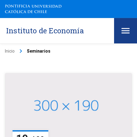
Instituto de Economía
keyboard_arrow_right
Inicio
Seminarios