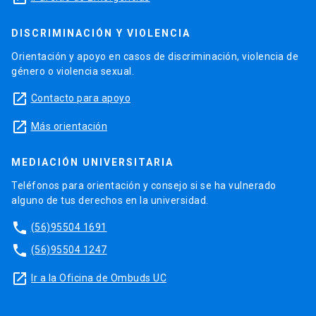
DISCRIMINACIÓN Y VIOLENCIA
Orientación y apoyo en casos de discriminación, violencia de
género o violencia sexual.
launch
Contacto para apoyo
launch
Más orientación
MEDIACIÓN UNIVERSITARIA
Teléfonos para orientación y consejo si se ha vulnerado
alguno de tus derechos en la universidad.
phone
(56)95504 1691
phone
(56)95504 1247
launch
Ir a la Oficina de Ombuds UC