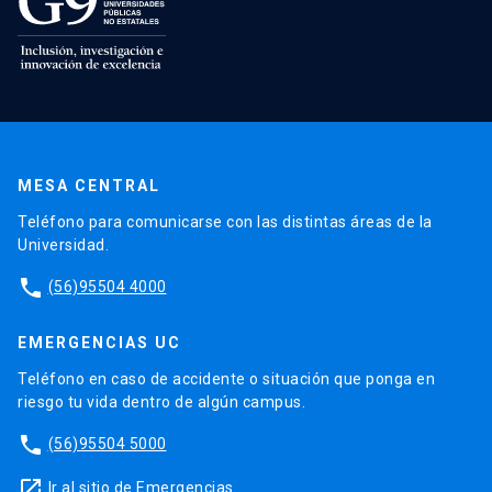
MESA CENTRAL
Teléfono para comunicarse con las distintas áreas de la
Universidad.
phone
(56)95504 4000
EMERGENCIAS UC
Teléfono en caso de accidente o situación que ponga en
riesgo tu vida dentro de algún campus.
phone
(56)95504 5000
launch
Ir al sitio de Emergencias