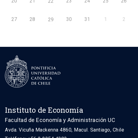
20
21
23
24
25
26
22
27
28
30
31
1
2
29
Instituto de Economía
Facultad de Economía y Administración UC
Avda. Vicuña Mackenna 4860, Macul. Santiago, Chile