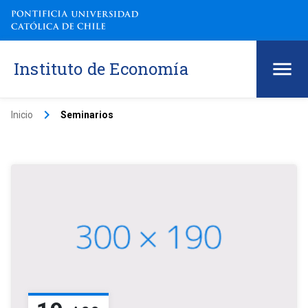
Instituto de Economía
keyboard_arrow_right
Inicio
Seminarios