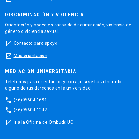
DISCRIMINACIÓN Y VIOLENCIA
Orientación y apoyo en casos de discriminación, violencia de
género o violencia sexual.
launch
Contacto para apoyo
launch
Más orientación
MEDIACIÓN UNIVERSITARIA
Teléfonos para orientación y consejo si se ha vulnerado
alguno de tus derechos en la universidad.
phone
(56)95504 1691
phone
(56)95504 1247
launch
Ir a la Oficina de Ombuds UC