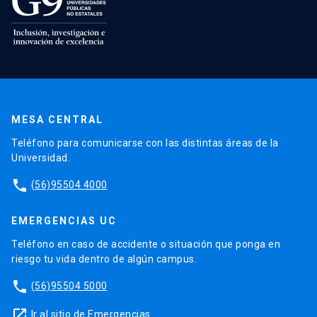
MESA CENTRAL
Teléfono para comunicarse con las distintas áreas de la
Universidad.
phone
(56)95504 4000
EMERGENCIAS UC
Teléfono en caso de accidente o situación que ponga en
riesgo tu vida dentro de algún campus.
phone
(56)95504 5000
launch
Ir al sitio de Emergencias