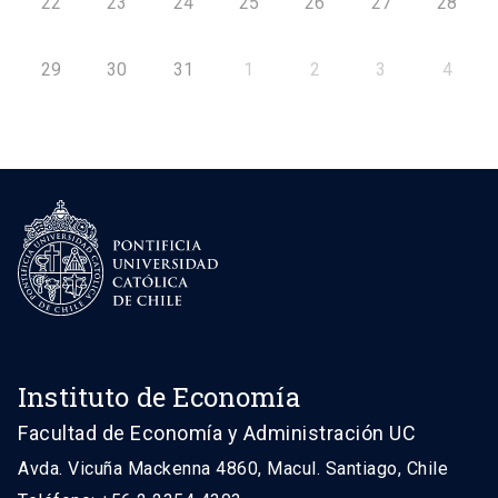
22
23
24
25
26
27
28
29
30
31
1
2
3
4
Instituto de Economía
Facultad de Economía y Administración UC
Avda. Vicuña Mackenna 4860, Macul. Santiago, Chile