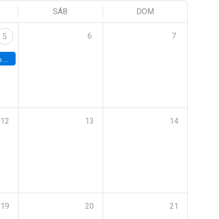
SÁB
DOM
6
7
5
a (UAB)
12
13
14
19
20
21