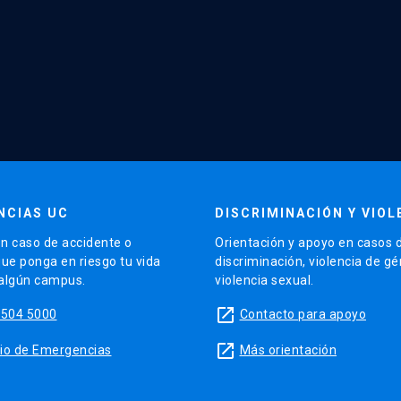
NCIAS UC
DISCRIMINACIÓN Y VIOL
n caso de accidente o
Orientación y apoyo en casos 
que ponga en riesgo tu vida
discriminación, violencia de g
 algún campus.
violencia sexual.
launch
5504 5000
Contacto para apoyo
launch
sitio de Emergencias
Más orientación