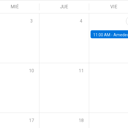
MIÉ
JUE
VIE
3
4
11:00 AM -
Amedeo Piolatto, Universidad Autónoma de Barcelon
10
11
17
18