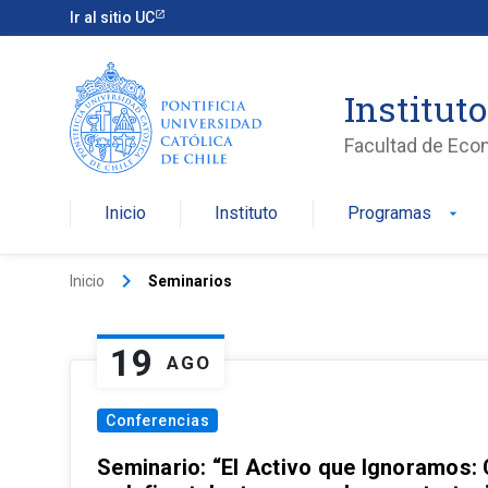
Ir al sitio UC
Institut
Facultad de Eco
Inicio
Instituto
Programas
arrow_drop_down
keyboard_arrow_right
Inicio
Seminarios
19
AGO
Conferencias
Seminario: “El Activo que Ignoramos: