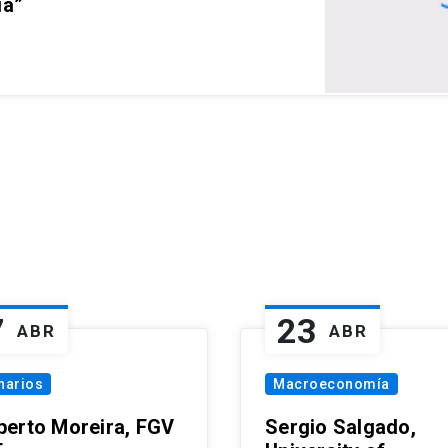
ia”
7
23
ABR
ABR
narios
Macroeconomía
erto Moreira, FGV
Sergio Salgado,