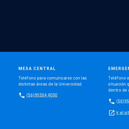
MESA CENTRAL
EMERGE
Teléfono para comunicarse con las
Teléfono e
distintas áreas de la Universidad.
situación 
dentro de
phone
(56)95504 4000
phone
(56)9
launch
Ir al 