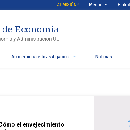
ADMISIÓN
Medios
arrow_drop_down
Biblio
o de Economía
nomía y Administración UC
Académicos e Investigación
Noticias
arrow_drop_down
 Cómo el envejecimiento