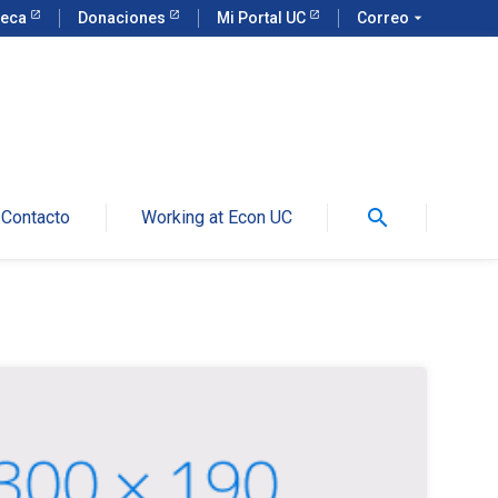
teca
Donaciones
Mi Portal UC
Correo
arrow_drop_down
search
Contacto
Working at Econ UC