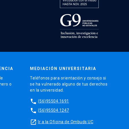
ENCIA
MEDIACIÓN UNIVERSITARIA
de
Teléfonos para orientación y consejo si
énero o
se ha vulnerado alguno de tus derechos
en la universidad.
phone
(56)95504 1691
phone
(56)95504 1247
launch
Ir a la Oficina de Ombuds UC