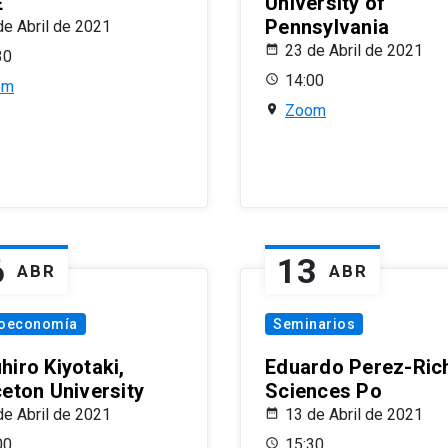
E
University of
Pennsylvania
de Abril de 2021
23 de Abril de 2021
30
14:00
om
Zoom
6
13
ABR
ABR
oeconomía
Seminarios
hiro Kiyotaki,
Eduardo Perez-Rich
ceton University
Sciences Po
de Abril de 2021
13 de Abril de 2021
00
15:30