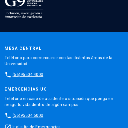
MESA CENTRAL
Teléfono para comunicarse con las distintas áreas de la
Universidad.
phone
(56)95504 4000
EMERGENCIAS UC
Teléfono en caso de accidente o situación que ponga en
riesgo tu vida dentro de algún campus.
phone
(56)95504 5000
launch
Ir al sitio de Emergencias