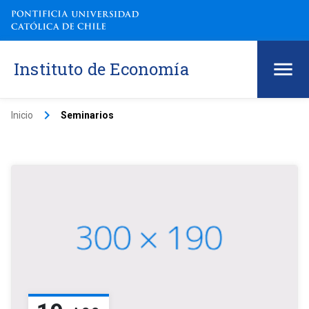
Instituto de Economía
keyboard_arrow_right
Inicio
Seminarios