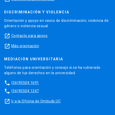
DISCRIMINACIÓN Y VIOLENCIA
Orientación y apoyo en casos de discriminación, violencia de
género o violencia sexual.
launch
Contacto para apoyo
launch
Más orientación
MEDIACIÓN UNIVERSITARIA
Teléfonos para orientación y consejo si se ha vulnerado
alguno de tus derechos en la universidad.
phone
(56)95504 1691
phone
(56)95504 1247
launch
Ir a la Oficina de Ombuds UC