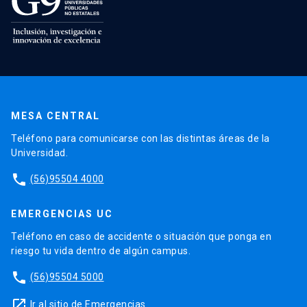
MESA CENTRAL
Teléfono para comunicarse con las distintas áreas de la
Universidad.
phone
(56)95504 4000
EMERGENCIAS UC
Teléfono en caso de accidente o situación que ponga en
riesgo tu vida dentro de algún campus.
phone
(56)95504 5000
launch
Ir al sitio de Emergencias