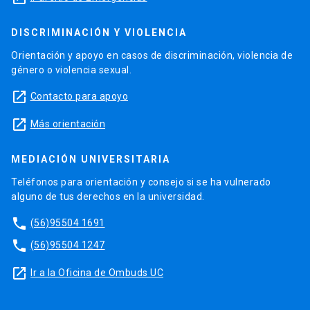
DISCRIMINACIÓN Y VIOLENCIA
Orientación y apoyo en casos de discriminación, violencia de
género o violencia sexual.
launch
Contacto para apoyo
launch
Más orientación
MEDIACIÓN UNIVERSITARIA
Teléfonos para orientación y consejo si se ha vulnerado
alguno de tus derechos en la universidad.
phone
(56)95504 1691
phone
(56)95504 1247
launch
Ir a la Oficina de Ombuds UC