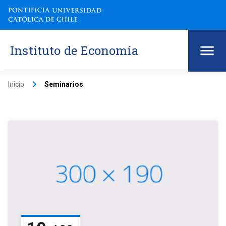
Instituto de Economía
keyboard_arrow_right
Inicio
Seminarios