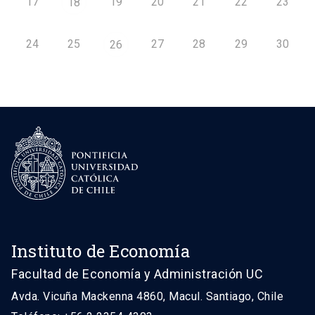
17
19
20
21
22
23
18
24
25
27
28
29
30
26
Instituto de Economía
Facultad de Economía y Administración UC
Avda. Vicuña Mackenna 4860, Macul. Santiago, Chile