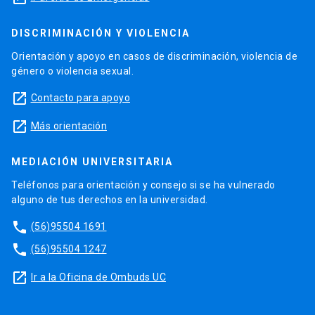
DISCRIMINACIÓN Y VIOLENCIA
Orientación y apoyo en casos de discriminación, violencia de
género o violencia sexual.
launch
Contacto para apoyo
launch
Más orientación
MEDIACIÓN UNIVERSITARIA
Teléfonos para orientación y consejo si se ha vulnerado
alguno de tus derechos en la universidad.
phone
(56)95504 1691
phone
(56)95504 1247
launch
Ir a la Oficina de Ombuds UC