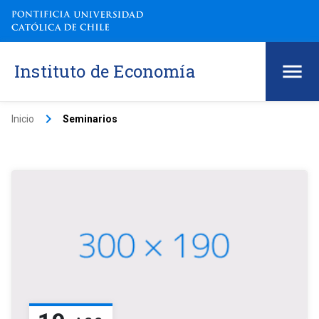
Instituto de Economía
keyboard_arrow_right
Inicio
Seminarios