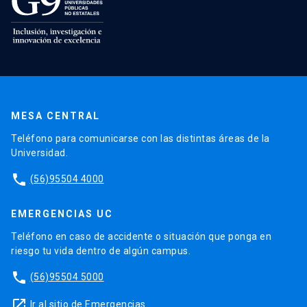
MESA CENTRAL
Teléfono para comunicarse con las distintas áreas de la
Universidad.
phone
(56)95504 4000
EMERGENCIAS UC
Teléfono en caso de accidente o situación que ponga en
riesgo tu vida dentro de algún campus.
phone
(56)95504 5000
launch
Ir al sitio de Emergencias