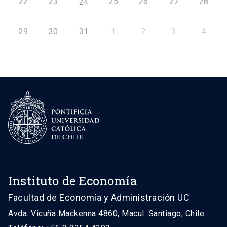
22
23
25
26
27
28
24
29
30
31
1
2
3
4
Instituto de Economía
Facultad de Economía y Administración UC
Avda. Vicuña Mackenna 4860, Macul. Santiago, Chile