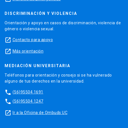
DISCRIMINACIÓN Y VIOLENCIA
Orientación y apoyo en casos de discriminación, violencia de
género o violencia sexual.
launch
Contacto para apoyo
launch
Más orientación
MEDIACIÓN UNIVERSITARIA
Teléfonos para orientación y consejo si se ha vulnerado
alguno de tus derechos en la universidad.
phone
(56)95504 1691
phone
(56)95504 1247
launch
Ir a la Oficina de Ombuds UC