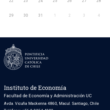
22
23
25
26
27
28
24
29
30
31
1
2
3
4
Instituto de Economía
Facultad de Economía y Administración UC
Avda. Vicuña Mackenna 4860, Macul. Santiago, Chile