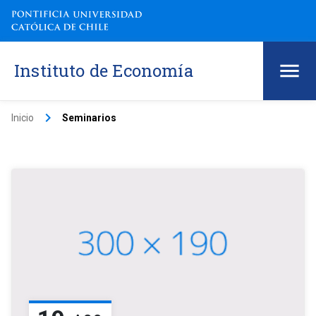
Instituto de Economía
keyboard_arrow_right
Inicio
Seminarios