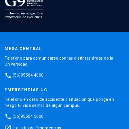
MESA CENTRAL
Teléfono para comunicarse con las distintas áreas de la
Universidad.
phone
(56)95504 4000
EMERGENCIAS UC
Teléfono en caso de accidente o situación que ponga en
riesgo tu vida dentro de algún campus.
phone
(56)95504 5000
launch
Ir al sitio de Emergencias