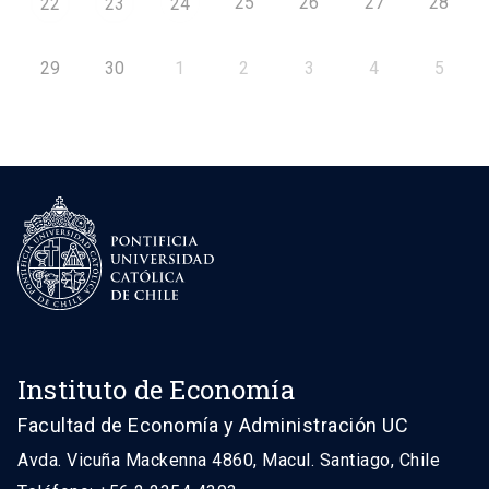
25
26
27
28
22
23
24
29
30
1
2
3
4
5
Instituto de Economía
Facultad de Economía y Administración UC
Avda. Vicuña Mackenna 4860, Macul. Santiago, Chile