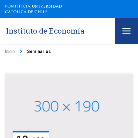
Instituto de Economía
keyboard_arrow_right
Inicio
Seminarios