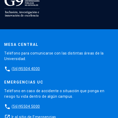
MESA CENTRAL
Teléfono para comunicarse con las distintas áreas de la
Universidad.
phone
(56)95504 4000
EMERGENCIAS UC
Teléfono en caso de accidente o situación que ponga en
riesgo tu vida dentro de algún campus.
phone
(56)95504 5000
launch
Ir al sitio de Emergencias