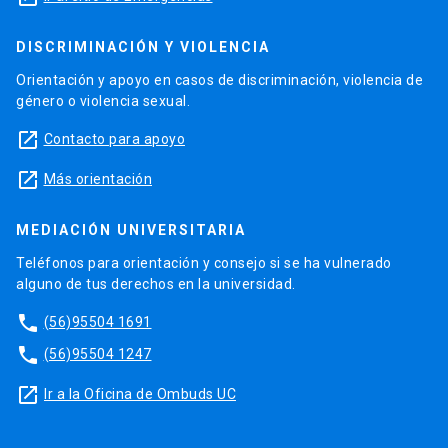
DISCRIMINACIÓN Y VIOLENCIA
Orientación y apoyo en casos de discriminación, violencia de
género o violencia sexual.
launch
Contacto para apoyo
launch
Más orientación
MEDIACIÓN UNIVERSITARIA
Teléfonos para orientación y consejo si se ha vulnerado
alguno de tus derechos en la universidad.
phone
(56)95504 1691
phone
(56)95504 1247
launch
Ir a la Oficina de Ombuds UC