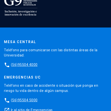
MESA CENTRAL
Teléfono para comunicarse con las distintas áreas de la
Universidad.
phone
(56)95504 4000
EMERGENCIAS UC
Teléfono en caso de accidente o situación que ponga en
riesgo tu vida dentro de algún campus.
phone
(56)95504 5000
launch
Ir al sitio de Emergencias