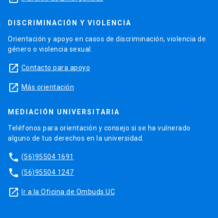
DISCRIMINACIÓN Y VIOLENCIA
Orientación y apoyo en casos de discriminación, violencia de
género o violencia sexual.
launch
Contacto para apoyo
launch
Más orientación
MEDIACIÓN UNIVERSITARIA
Teléfonos para orientación y consejo si se ha vulnerado
alguno de tus derechos en la universidad.
phone
(56)95504 1691
phone
(56)95504 1247
launch
Ir a la Oficina de Ombuds UC