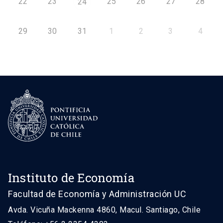
22
23
25
26
27
28
24
29
30
31
1
2
3
4
Instituto de Economía
Facultad de Economía y Administración UC
Avda. Vicuña Mackenna 4860, Macul. Santiago, Chile