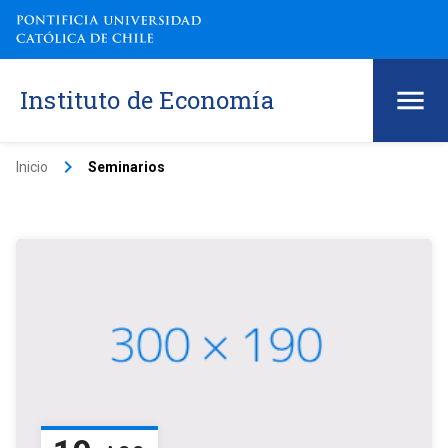
Instituto de Economía
keyboard_arrow_right
Inicio
Seminarios