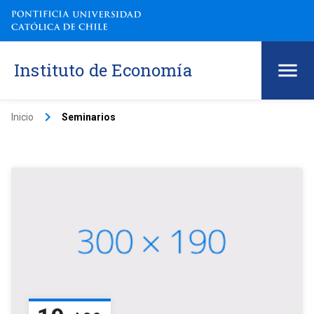
Instituto de Economía
keyboard_arrow_right
Inicio
Seminarios