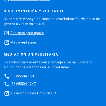
DISCRIMINACIÓN Y VIOLENCIA
Orientación y apoyo en casos de discriminación, violencia de
género o violencia sexual.
launch
Contacto para apoyo
launch
Más orientación
MEDIACIÓN UNIVERSITARIA
Teléfonos para orientación y consejo si se ha vulnerado
alguno de tus derechos en la universidad.
phone
(56)95504 1691
phone
(56)95504 1247
launch
Ir a la Oficina de Ombuds UC