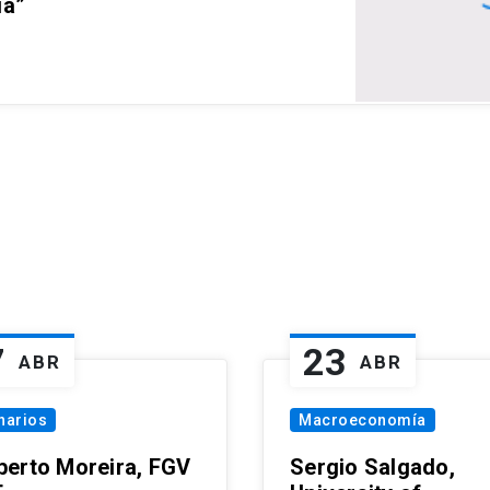
ia”
7
23
ABR
ABR
narios
Macroeconomía
erto Moreira, FGV
Sergio Salgado,