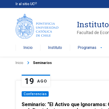
Ir al sitio UC
Institut
Facultad de Eco
Inicio
Instituto
Programas
arrow_drop_down
keyboard_arrow_right
Inicio
Seminarios
19
AGO
Conferencias
Seminario: “El Activo que Ignoramos: