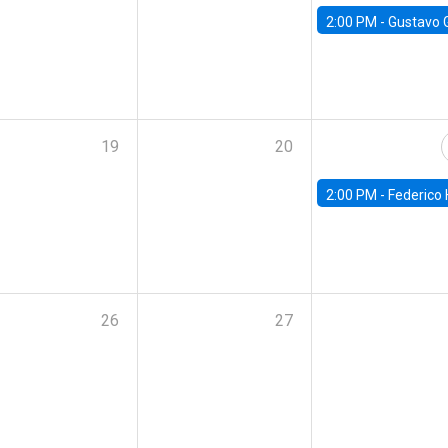
2:00 PM -
Gustavo González - Banco Central d
19
20
2:00 PM -
Federico Huneeus - Banco Central de C
26
27