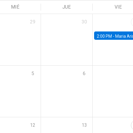
MIÉ
JUE
VIE
29
30
2:00 PM -
Maria Aristizabal-Ramirez, FED
5
6
12
13