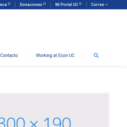
teca
Donaciones
Mi Portal UC
Correo
arrow_drop_down
search
Contacto
Working at Econ UC