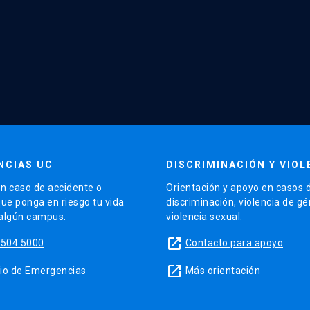
NCIAS UC
DISCRIMINACIÓN Y VIOL
n caso de accidente o
Orientación y apoyo en casos 
que ponga en riesgo tu vida
discriminación, violencia de g
 algún campus.
violencia sexual.
launch
5504 5000
Contacto para apoyo
launch
sitio de Emergencias
Más orientación