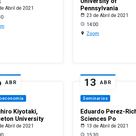
E
University of
Pennsylvania
de Abril de 2021
23 de Abril de 2021
30
14:00
om
Zoom
6
13
ABR
ABR
oeconomía
Seminarios
hiro Kiyotaki,
Eduardo Perez-Rich
ceton University
Sciences Po
de Abril de 2021
13 de Abril de 2021
00
15:30