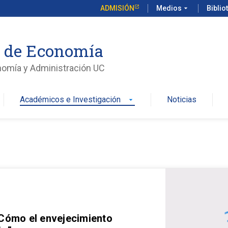
ADMISIÓN
Medios
arrow_drop_down
Biblio
o de Economía
nomía y Administración UC
Académicos e Investigación
Noticias
arrow_drop_down
 Cómo el envejecimiento