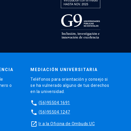
ENCIA
MEDIACIÓN UNIVERSITARIA
de
Teléfonos para orientación y consejo si
énero o
se ha vulnerado alguno de tus derechos
en la universidad.
phone
(56)95504 1691
phone
(56)95504 1247
launch
Ir a la Oficina de Ombuds UC