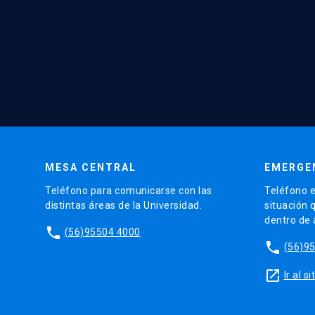
MESA CENTRAL
EMERGE
Teléfono para comunicarse con las
Teléfono e
distintas áreas de la Universidad.
situación 
dentro de
phone
(56)95504 4000
phone
(56)9
launch
Ir al 