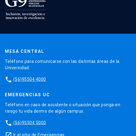
MESA CENTRAL
Teléfono para comunicarse con las distintas áreas de la
Universidad.
phone
(56)95504 4000
EMERGENCIAS UC
Teléfono en caso de accidente o situación que ponga en
riesgo tu vida dentro de algún campus.
phone
(56)95504 5000
launch
Ir al sitio de Emergencias