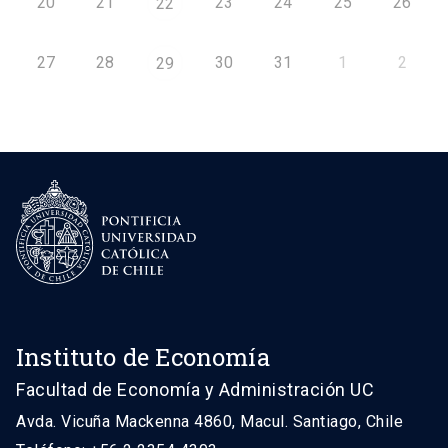
20
21
23
24
25
26
22
27
28
30
31
1
2
29
Instituto de Economía
Facultad de Economía y Administración UC
Avda. Vicuña Mackenna 4860, Macul. Santiago, Chile