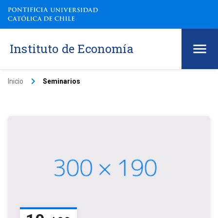
Instituto de Economía
keyboard_arrow_right
Inicio
Seminarios