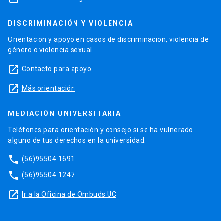
DISCRIMINACIÓN Y VIOLENCIA
Orientación y apoyo en casos de discriminación, violencia de
género o violencia sexual.
launch
Contacto para apoyo
launch
Más orientación
MEDIACIÓN UNIVERSITARIA
Teléfonos para orientación y consejo si se ha vulnerado
alguno de tus derechos en la universidad.
phone
(56)95504 1691
phone
(56)95504 1247
launch
Ir a la Oficina de Ombuds UC