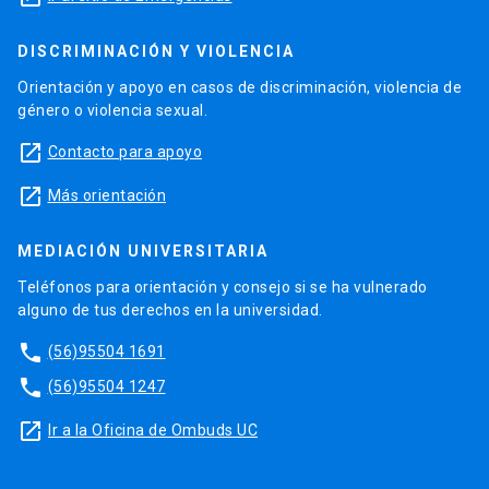
DISCRIMINACIÓN Y VIOLENCIA
Orientación y apoyo en casos de discriminación, violencia de
género o violencia sexual.
launch
Contacto para apoyo
launch
Más orientación
MEDIACIÓN UNIVERSITARIA
Teléfonos para orientación y consejo si se ha vulnerado
alguno de tus derechos en la universidad.
phone
(56)95504 1691
phone
(56)95504 1247
launch
Ir a la Oficina de Ombuds UC