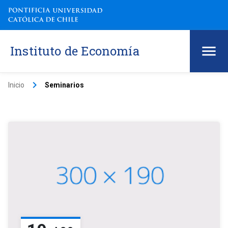
Instituto de Economía
keyboard_arrow_right
Inicio
Seminarios