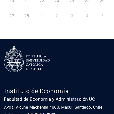
20
21
22
23
24
25
26
27
28
1
2
3
4
5
Instituto de Economía
Facultad de Economía y Administración UC
Avda. Vicuña Mackenna 4860, Macul. Santiago, Chile