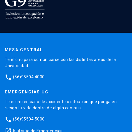
MESA CENTRAL
Teléfono para comunicarse con las distintas áreas de la
Universidad.
phone
(56)95504 4000
EMERGENCIAS UC
Teléfono en caso de accidente o situación que ponga en
riesgo tu vida dentro de algún campus.
phone
(56)95504 5000
launch
Ir al sitio de Emergencias