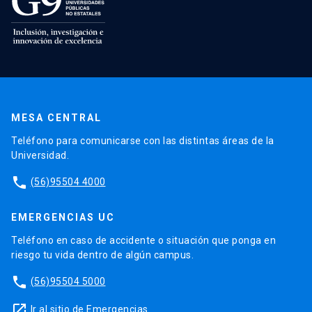
MESA CENTRAL
Teléfono para comunicarse con las distintas áreas de la
Universidad.
phone
(56)95504 4000
EMERGENCIAS UC
Teléfono en caso de accidente o situación que ponga en
riesgo tu vida dentro de algún campus.
phone
(56)95504 5000
launch
Ir al sitio de Emergencias