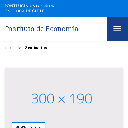
Instituto de Economía
keyboard_arrow_right
Inicio
Seminarios