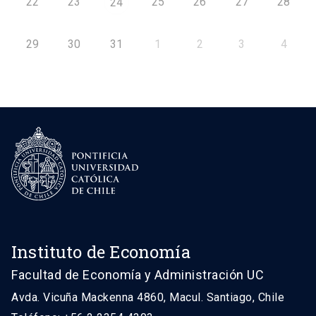
22
23
25
26
27
28
24
29
30
31
1
2
3
4
Instituto de Economía
Facultad de Economía y Administración UC
Avda. Vicuña Mackenna 4860, Macul. Santiago, Chile