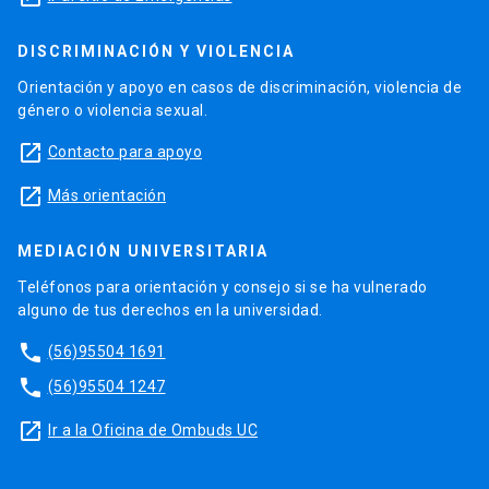
DISCRIMINACIÓN Y VIOLENCIA
Orientación y apoyo en casos de discriminación, violencia de
género o violencia sexual.
launch
Contacto para apoyo
launch
Más orientación
MEDIACIÓN UNIVERSITARIA
Teléfonos para orientación y consejo si se ha vulnerado
alguno de tus derechos en la universidad.
phone
(56)95504 1691
phone
(56)95504 1247
launch
Ir a la Oficina de Ombuds UC