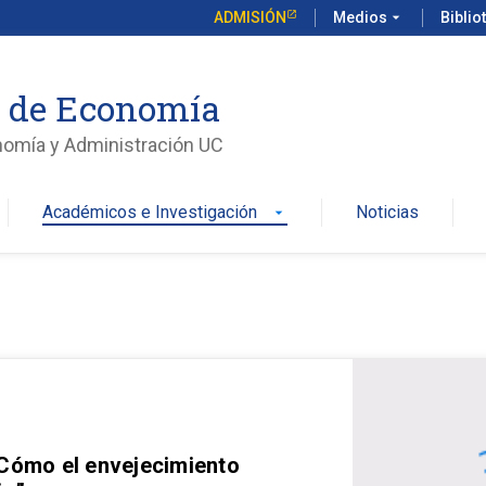
ADMISIÓN
Medios
arrow_drop_down
Biblio
o de Economía
nomía y Administración UC
Académicos e Investigación
Noticias
arrow_drop_down
 Cómo el envejecimiento