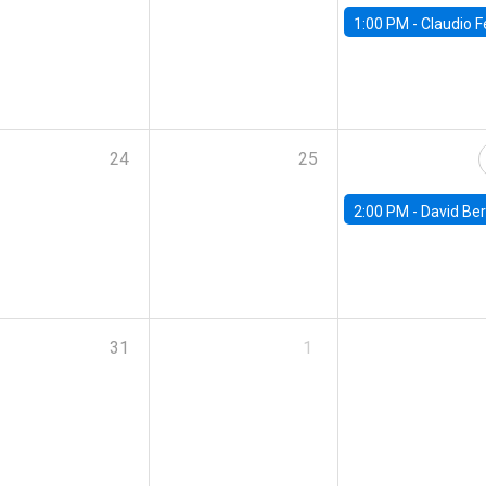
1:00 PM -
Claudio Ferraz, British Col
24
25
2:00 PM -
David Berger, D
31
1