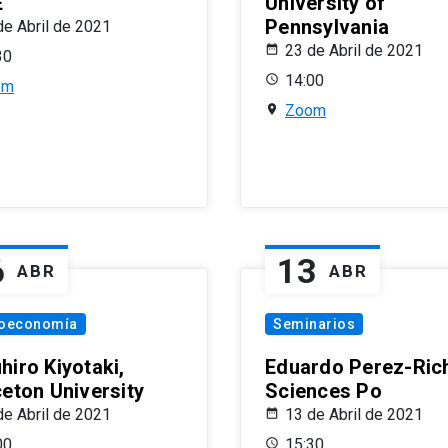
E
University of
Pennsylvania
de Abril de 2021
23 de Abril de 2021
30
14:00
om
Zoom
6
13
ABR
ABR
oeconomía
Seminarios
hiro Kiyotaki,
Eduardo Perez-Rich
ceton University
Sciences Po
de Abril de 2021
13 de Abril de 2021
00
15:30