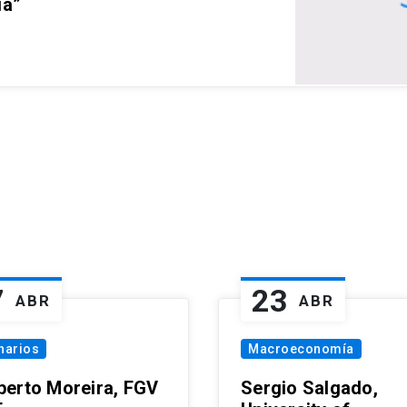
ia”
7
23
ABR
ABR
narios
Macroeconomía
erto Moreira, FGV
Sergio Salgado,