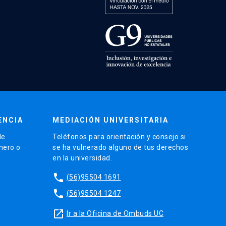
ENCIA
MEDIACIÓN UNIVERSITARIA
de
Teléfonos para orientación y consejo si
énero o
se ha vulnerado alguno de tus derechos
en la universidad.
phone
(56)95504 1691
phone
(56)95504 1247
launch
Ir a la Oficina de Ombuds UC