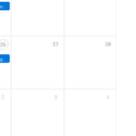
umbia
27
28
26
uke
2
3
4