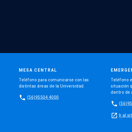
MESA CENTRAL
EMERGE
Teléfono para comunicarse con las
Teléfono e
distintas áreas de la Universidad.
situación 
dentro de
phone
(56)95504 4000
phone
(56)9
launch
Ir al 