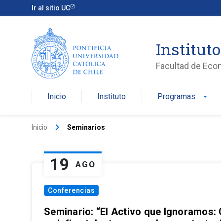
Ir al sitio UC
Institut
Facultad de Eco
Inicio
Instituto
Programas
arrow_drop_down
keyboard_arrow_right
Inicio
Seminarios
19
AGO
Conferencias
Seminario: “El Activo que Ignoramos: