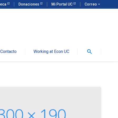
teca
Donaciones
Mi Portal UC
Correo
arrow_drop_down
search
Contacto
Working at Econ UC