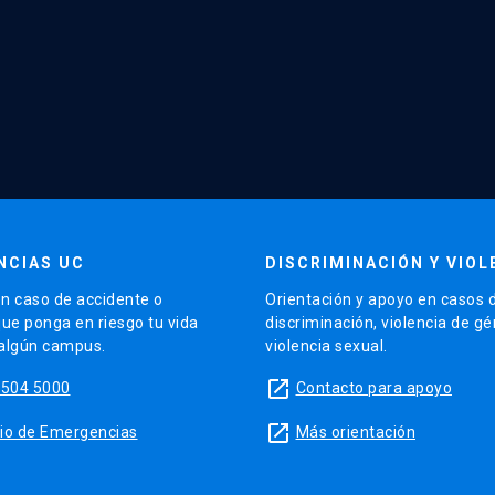
NCIAS UC
DISCRIMINACIÓN Y VIOL
n caso de accidente o
Orientación y apoyo en casos 
que ponga en riesgo tu vida
discriminación, violencia de g
 algún campus.
violencia sexual.
launch
5504 5000
Contacto para apoyo
launch
sitio de Emergencias
Más orientación