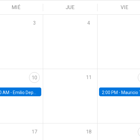
MIÉ
JUE
VIE
3
4
11
10
0 AM -
Emilio Depetris-Chauvín, Universidad Católica
2:00 PM -
Mauricio Tejada,
17
18