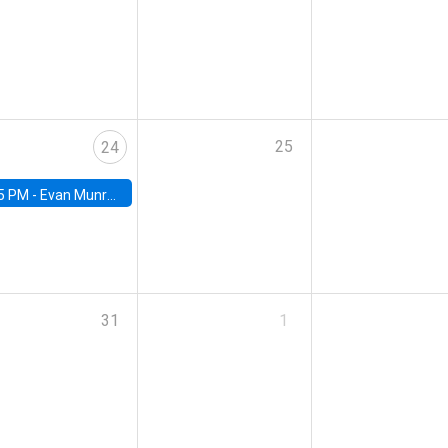
25
24
5 PM -
Evan Munro, Neyman Visiting Assistant Professor in the Department of Statistics at UC Berkeley
31
1