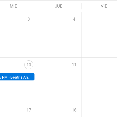
MIÉ
JUE
VIE
3
4
11
10
5 PM -
Beatriz Ahumada, PhD candidate, Universidad de Pittsburgh
17
18