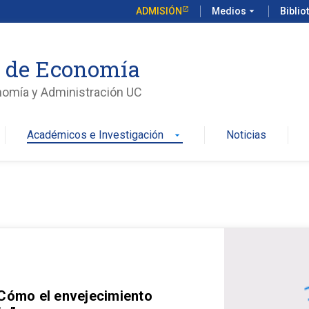
ADMISIÓN
Medios
arrow_drop_down
Biblio
o de Economía
nomía y Administración UC
Académicos e Investigación
Noticias
arrow_drop_down
 Cómo el envejecimiento