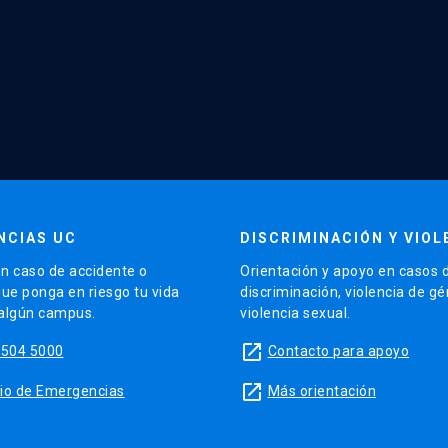
NCIAS UC
DISCRIMINACIÓN Y VIOL
n caso de accidente o
Orientación y apoyo en casos 
que ponga en riesgo tu vida
discriminación, violencia de g
 algún campus.
violencia sexual.
launch
5504 5000
Contacto para apoyo
launch
sitio de Emergencias
Más orientación