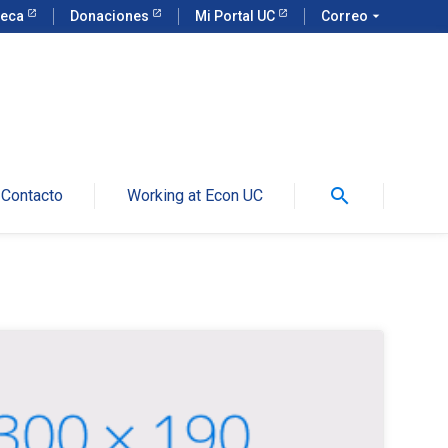
teca
Donaciones
Mi Portal UC
Correo
arrow_drop_down
search
Contacto
Working at Econ UC