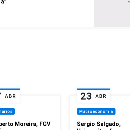
ia”
7
23
ABR
ABR
narios
Macroeconomía
erto Moreira, FGV
Sergio Salgado,