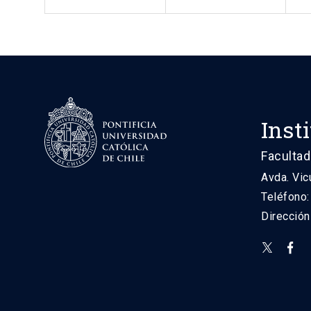
Inst
Facultad
Avda. Vic
Teléfono
Direcció