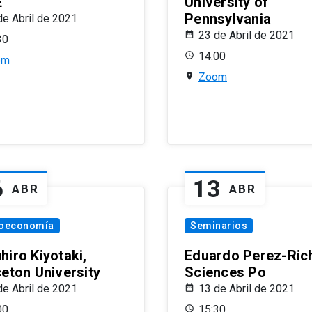
E
University of
Pennsylvania
de Abril de 2021
23 de Abril de 2021
30
14:00
om
Zoom
6
13
ABR
ABR
oeconomía
Seminarios
hiro Kiyotaki,
Eduardo Perez-Rich
ceton University
Sciences Po
de Abril de 2021
13 de Abril de 2021
00
15:30