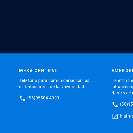
MESA CENTRAL
EMERGE
Teléfono para comunicarse con las
Teléfono e
distintas áreas de la Universidad.
situación 
dentro de
phone
(56)95504 4000
phone
(56)9
launch
Ir al 