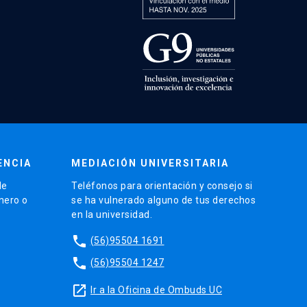
ENCIA
MEDIACIÓN UNIVERSITARIA
de
Teléfonos para orientación y consejo si
énero o
se ha vulnerado alguno de tus derechos
en la universidad.
phone
(56)95504 1691
phone
(56)95504 1247
launch
Ir a la Oficina de Ombuds UC