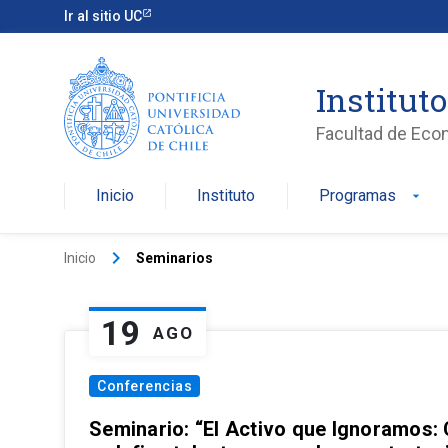
Ir al sitio UC
Institut
Facultad de Eco
Inicio
Instituto
Programas
arrow_drop_down
keyboard_arrow_right
Inicio
Seminarios
19
AGO
Conferencias
Seminario: “El Activo que Ignoramos: