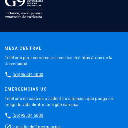
MESA CENTRAL
Teléfono para comunicarse con las distintas áreas de la
Universidad.
phone
(56)95504 4000
EMERGENCIAS UC
Teléfono en caso de accidente o situación que ponga en
riesgo tu vida dentro de algún campus.
phone
(56)95504 5000
launch
Ir al sitio de Emergencias