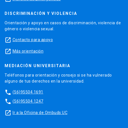
DISCRIMINACIÓN Y VIOLENCIA
Orientación y apoyo en casos de discriminación, violencia de
género o violencia sexual.
launch
Contacto para apoyo
launch
Más orientación
MEDIACIÓN UNIVERSITARIA
Teléfonos para orientación y consejo si se ha vulnerado
alguno de tus derechos en la universidad.
phone
(56)95504 1691
phone
(56)95504 1247
launch
Ir a la Oficina de Ombuds UC