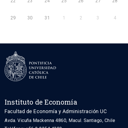
22
23
24
25
26
27
28
29
30
31
1
2
3
4
Instituto de Economía
Facultad de Economía y Administración UC
Avda. Vicuña Mackenna 4860, Macul. Santiago, Chile