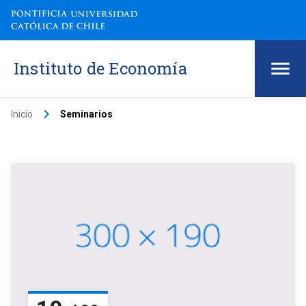
Instituto de Economía
keyboard_arrow_right
Inicio
Seminarios