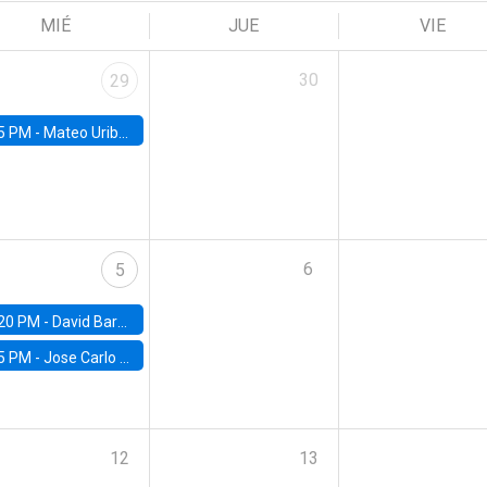
MIÉ
JUE
VIE
30
29
5 PM -
Mateo Uribe-Castro, Universidad de los Andes (Colombia)
6
5
20 PM -
David Bardey, Universidad de los Andes - CEDE
5 PM -
Jose Carlo Bermudez, UC (ME) & World Bank
12
13