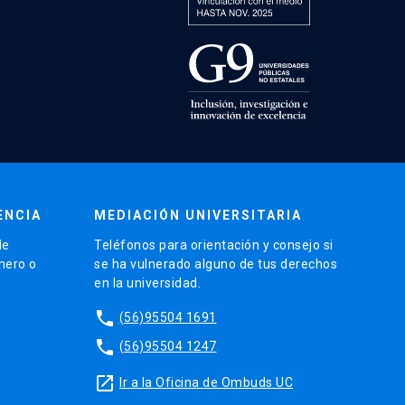
ENCIA
MEDIACIÓN UNIVERSITARIA
de
Teléfonos para orientación y consejo si
énero o
se ha vulnerado alguno de tus derechos
en la universidad.
phone
(56)95504 1691
phone
(56)95504 1247
launch
Ir a la Oficina de Ombuds UC