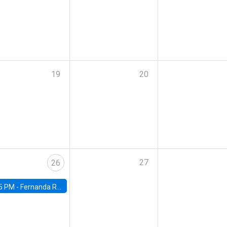
19
20
27
26
5 PM -
Fernanda Rojas Ampuero, University of Wisconsin-Madison