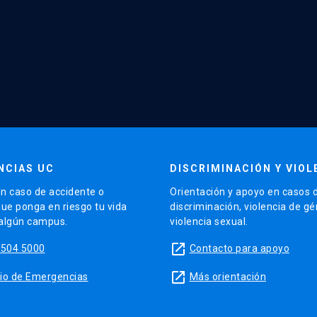
NCIAS UC
DISCRIMINACIÓN Y VIOL
n caso de accidente o
Orientación y apoyo en casos 
que ponga en riesgo tu vida
discriminación, violencia de g
 algún campus.
violencia sexual.
launch
5504 5000
Contacto para apoyo
launch
sitio de Emergencias
Más orientación