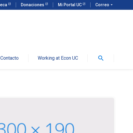
teca
Donaciones
Mi Portal UC
Correo
arrow_drop_down
search
Contacto
Working at Econ UC