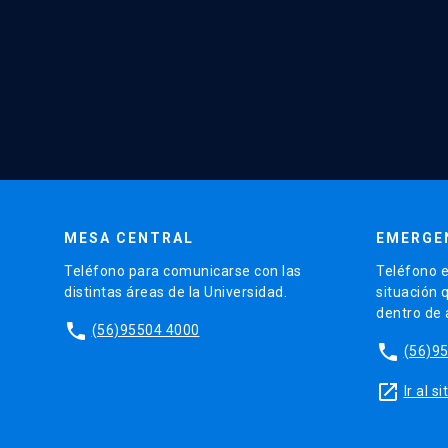
MESA CENTRAL
EMERGE
Teléfono para comunicarse con las
Teléfono e
distintas áreas de la Universidad.
situación 
dentro de
phone
(56)95504 4000
phone
(56)9
launch
Ir al 