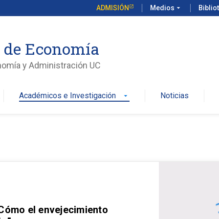
ADMISIÓN
Medios
arrow_drop_down
Biblio
o de Economía
nomía y Administración UC
Académicos e Investigación
Noticias
arrow_drop_down
 Cómo el envejecimiento