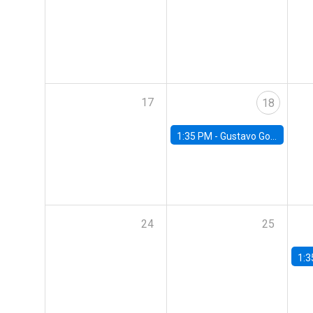
17
18
1:35 PM -
Gustavo González, Banco Central de Chile
24
25
1:3