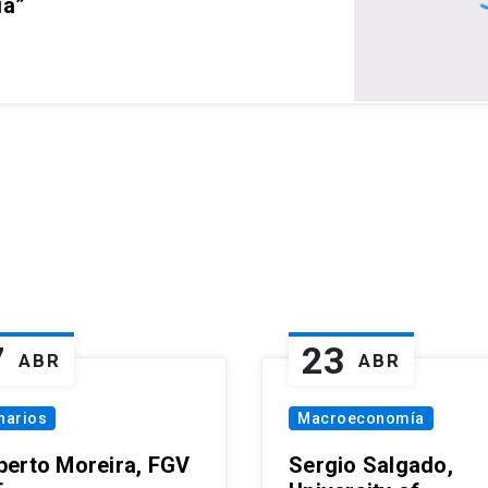
ia”
7
23
ABR
ABR
narios
Macroeconomía
erto Moreira, FGV
Sergio Salgado,