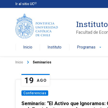
Ir al sitio UC
Institut
Facultad de Eco
Inicio
Instituto
Programas
arrow_drop_down
keyboard_arrow_right
Inicio
Seminarios
19
AGO
Conferencias
Seminario: “El Activo que Ignoramos: