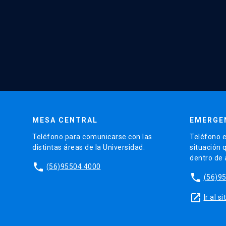
MESA CENTRAL
EMERGE
Teléfono para comunicarse con las
Teléfono e
distintas áreas de la Universidad.
situación 
dentro de
phone
(56)95504 4000
phone
(56)9
launch
Ir al 