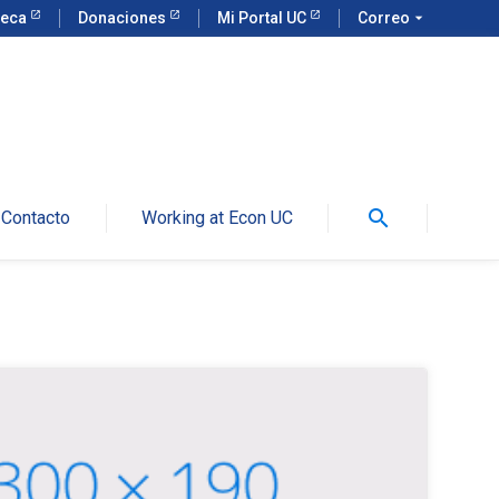
teca
Donaciones
Mi Portal UC
Correo
arrow_drop_down
search
Contacto
Working at Econ UC