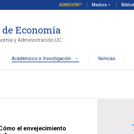
ADMISIÓN
Medios
arrow_drop_down
Biblio
o de Economía
nomía y Administración UC
Académicos e Investigación
Noticias
arrow_drop_down
 Cómo el envejecimiento