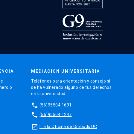
ENCIA
MEDIACIÓN UNIVERSITARIA
de
Teléfonos para orientación y consejo si
énero o
se ha vulnerado alguno de tus derechos
en la universidad.
phone
(56)95504 1691
phone
(56)95504 1247
launch
Ir a la Oficina de Ombuds UC