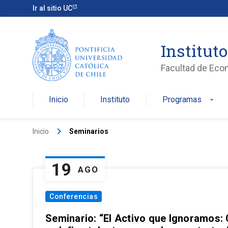
Ir al sitio UC
Institut
Facultad de Eco
Inicio
Instituto
Programas
arrow_drop_down
keyboard_arrow_right
Inicio
Seminarios
19
AGO
Conferencias
Seminario: “El Activo que Ignoramos: