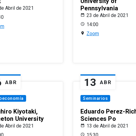
E
University of
Pennsylvania
de Abril de 2021
23 de Abril de 2021
30
14:00
om
Zoom
6
13
ABR
ABR
oeconomía
Seminarios
hiro Kiyotaki,
Eduardo Perez-Rich
ceton University
Sciences Po
de Abril de 2021
13 de Abril de 2021
00
15:30