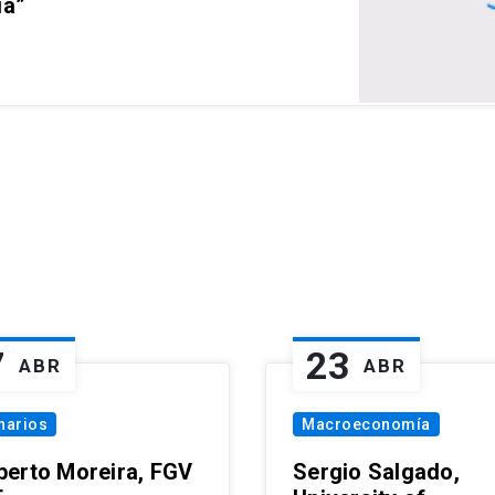
ia”
7
23
ABR
ABR
narios
Macroeconomía
erto Moreira, FGV
Sergio Salgado,