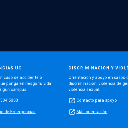
NCIAS UC
DISCRIMINACIÓN Y VIOL
n caso de accidente o
Orientación y apoyo en casos 
que ponga en riesgo tu vida
discriminación, violencia de g
 algún campus.
violencia sexual.
launch
5504 5000
Contacto para apoyo
launch
sitio de Emergencias
Más orientación