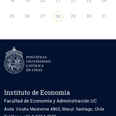
18
19
20
21
22
23
24
25
26
27
29
30
31
28
Instituto de Economía
Facultad de Economía y Administración UC
Avda. Vicuña Mackenna 4860, Macul. Santiago, Chile