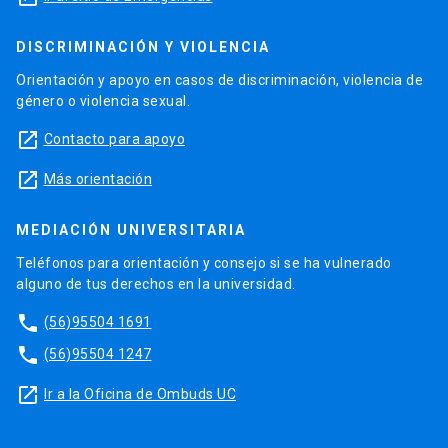
DISCRIMINACIÓN Y VIOLENCIA
Orientación y apoyo en casos de discriminación, violencia de
género o violencia sexual.
launch
Contacto para apoyo
launch
Más orientación
MEDIACIÓN UNIVERSITARIA
Teléfonos para orientación y consejo si se ha vulnerado
alguno de tus derechos en la universidad.
phone
(56)95504 1691
phone
(56)95504 1247
launch
Ir a la Oficina de Ombuds UC