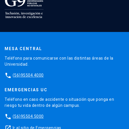
MESA CENTRAL
Teléfono para comunicarse con las distintas áreas de la
Universidad.
phone
(56)95504 4000
EMERGENCIAS UC
Teléfono en caso de accidente o situación que ponga en
riesgo tu vida dentro de algún campus.
phone
(56)95504 5000
launch
Ir al sitio de Emergencias