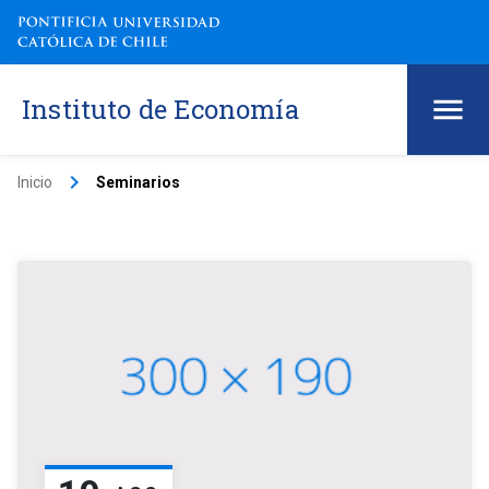
Instituto de Economía
keyboard_arrow_right
Inicio
Seminarios