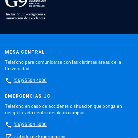
MESA CENTRAL
Teléfono para comunicarse con las distintas áreas de la
Universidad.
phone
(56)95504 4000
EMERGENCIAS UC
Teléfono en caso de accidente o situación que ponga en
riesgo tu vida dentro de algún campus.
phone
(56)95504 5000
launch
Ir al sitio de Emergencias