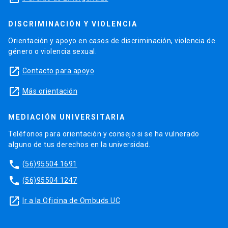
DISCRIMINACIÓN Y VIOLENCIA
Orientación y apoyo en casos de discriminación, violencia de
género o violencia sexual.
launch
Contacto para apoyo
launch
Más orientación
MEDIACIÓN UNIVERSITARIA
Teléfonos para orientación y consejo si se ha vulnerado
alguno de tus derechos en la universidad.
phone
(56)95504 1691
phone
(56)95504 1247
launch
Ir a la Oficina de Ombuds UC