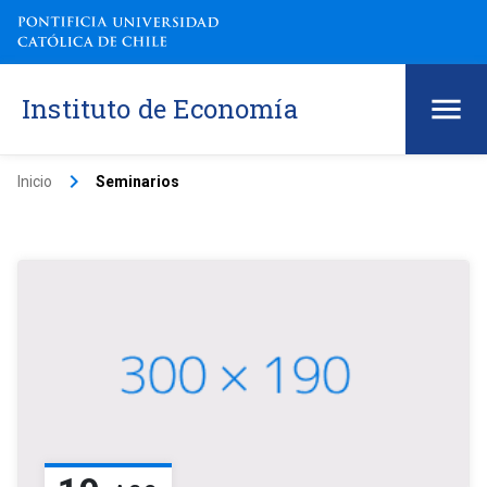
Instituto de Economía
keyboard_arrow_right
Inicio
Seminarios