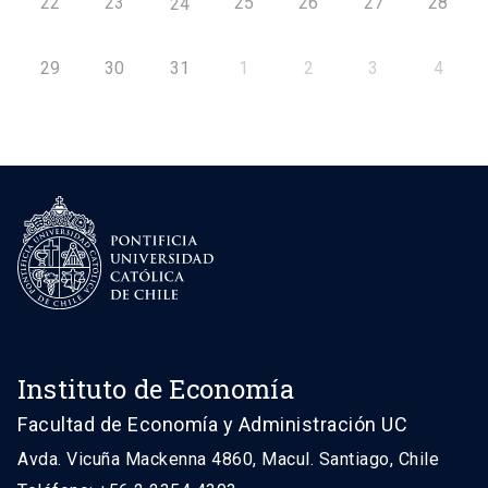
22
23
25
26
27
28
24
29
30
31
1
2
3
4
Instituto de Economía
Facultad de Economía y Administración UC
Avda. Vicuña Mackenna 4860, Macul. Santiago, Chile