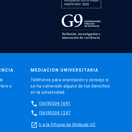
ENCIA
MEDIACIÓN UNIVERSITARIA
de
Teléfonos para orientación y consejo si
énero o
se ha vulnerado alguno de tus derechos
en la universidad.
phone
(56)95504 1691
phone
(56)95504 1247
launch
Ir a la Oficina de Ombuds UC