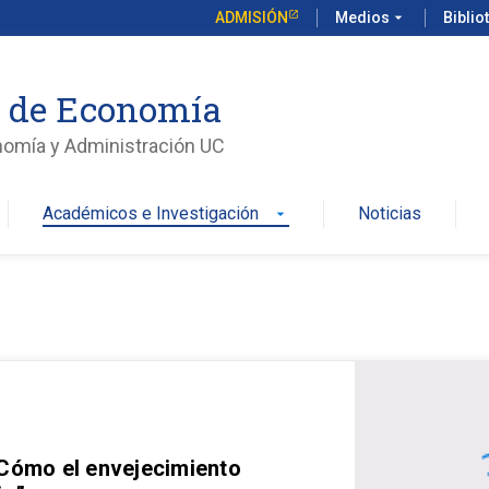
ADMISIÓN
Medios
arrow_drop_down
Biblio
o de Economía
nomía y Administración UC
Académicos e Investigación
Noticias
arrow_drop_down
 Cómo el envejecimiento