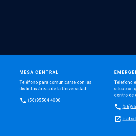
MESA CENTRAL
EMERGE
Teléfono para comunicarse con las
Teléfono e
distintas áreas de la Universidad.
situación 
dentro de
phone
(56)95504 4000
phone
(56)9
launch
Ir al 