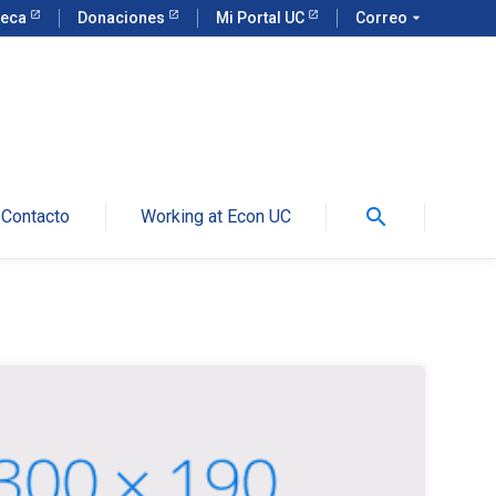
teca
Donaciones
Mi Portal UC
Correo
arrow_drop_down
search
Contacto
Working at Econ UC