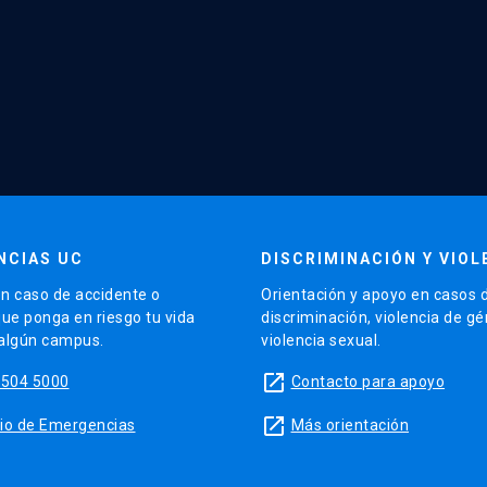
NCIAS UC
DISCRIMINACIÓN Y VIOL
n caso de accidente o
Orientación y apoyo en casos 
que ponga en riesgo tu vida
discriminación, violencia de g
 algún campus.
violencia sexual.
launch
5504 5000
Contacto para apoyo
launch
sitio de Emergencias
Más orientación