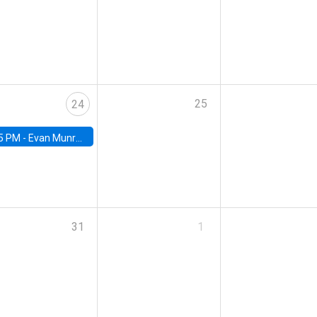
25
24
5 PM -
Evan Munro, Neyman Visiting Assistant Professor in the Department of Statistics at UC Berkeley
31
1