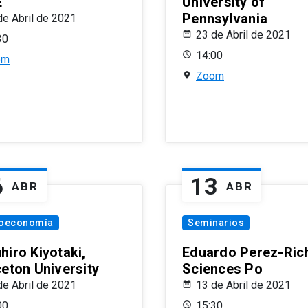
E
University of
Pennsylvania
de Abril de 2021
23 de Abril de 2021
30
14:00
om
Zoom
6
13
ABR
ABR
oeconomía
Seminarios
hiro Kiyotaki,
Eduardo Perez-Rich
ceton University
Sciences Po
de Abril de 2021
13 de Abril de 2021
00
15:30