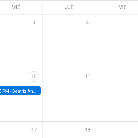
MIÉ
JUE
VIE
3
4
11
10
5 PM -
Beatriz Ahumada, PhD candidate, Universidad de Pittsburgh
17
18