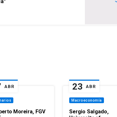
ia”
7
23
ABR
ABR
narios
Macroeconomía
erto Moreira, FGV
Sergio Salgado,