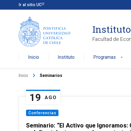
Ir al sitio UC
Institut
Facultad de Eco
Inicio
Instituto
Programas
arrow_drop_down
keyboard_arrow_right
Inicio
Seminarios
19
AGO
Conferencias
Seminario: “El Activo que Ignoramos: