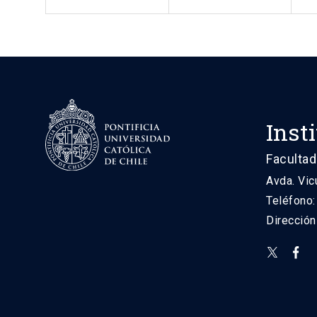
Inst
Facultad
Avda. Vic
Teléfono
Direcció