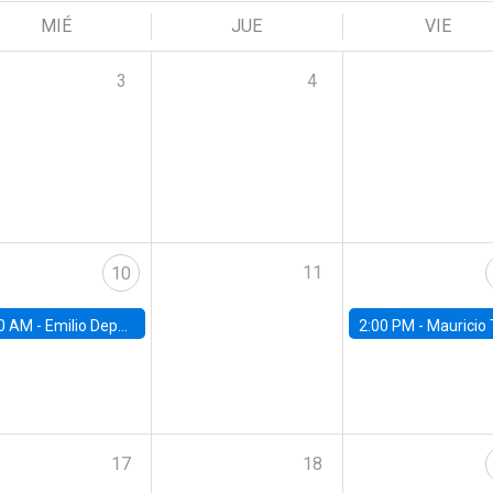
MIÉ
JUE
VIE
3
4
11
10
0 AM -
Emilio Depetris-Chauvín, Universidad Católica
2:00 PM -
Mauricio Tejada,
17
18