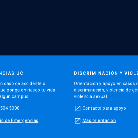
NCIAS UC
DISCRIMINACIÓN Y VIOL
n caso de accidente o
Orientación y apoyo en casos 
que ponga en riesgo tu vida
discriminación, violencia de g
 algún campus.
violencia sexual.
launch
5504 5000
Contacto para apoyo
launch
sitio de Emergencias
Más orientación