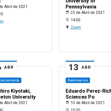
E
University of
Pennsylvania
de Abril de 2021
23 de Abril de 2021
30
14:00
om
Zoom
6
13
ABR
ABR
oeconomía
Seminarios
hiro Kiyotaki,
Eduardo Perez-Rich
ceton University
Sciences Po
de Abril de 2021
13 de Abril de 2021
00
15:30