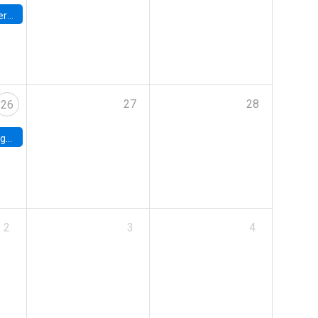
umbia
27
28
26
uke
2
3
4