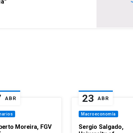
ia”
7
23
ABR
ABR
narios
Macroeconomía
erto Moreira, FGV
Sergio Salgado,