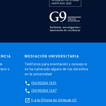
ENCIA
MEDIACIÓN UNIVERSITARIA
de
Teléfonos para orientación y consejo si
énero o
se ha vulnerado alguno de tus derechos
en la universidad.
phone
(56)95504 1691
phone
(56)95504 1247
launch
Ir a la Oficina de Ombuds UC