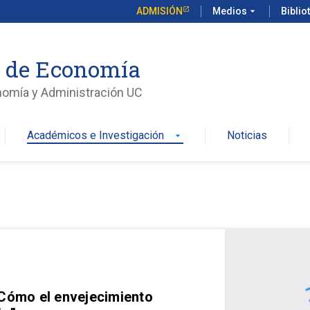
ADMISIÓN
Medios
arrow_drop_down
Biblio
o de Economía
nomía y Administración UC
Académicos e Investigación
Noticias
arrow_drop_down
 Cómo el envejecimiento