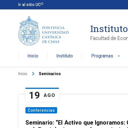
Ir al sitio UC
Institut
Facultad de Eco
Inicio
Instituto
Programas
arrow_drop_down
keyboard_arrow_right
Inicio
Seminarios
19
AGO
Conferencias
Seminario: “El Activo que Ignoramos: