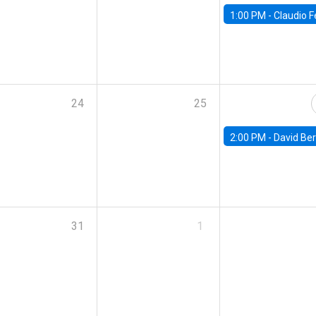
1:00 PM -
Claudio Ferraz, British Col
24
25
2:00 PM -
David Berger, D
31
1