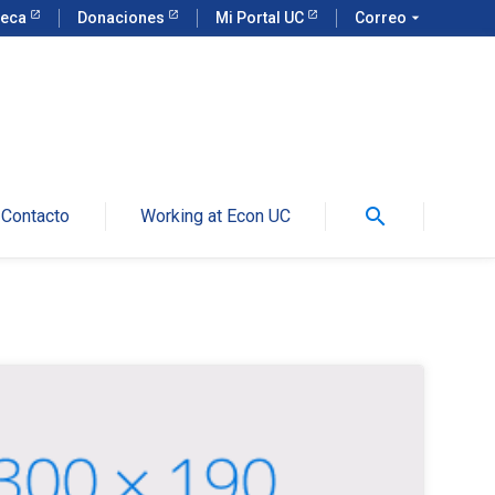
teca
Donaciones
Mi Portal UC
Correo
arrow_drop_down
search
Contacto
Working at Econ UC