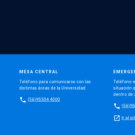
MESA CENTRAL
EMERGE
Teléfono para comunicarse con las
Teléfono e
distintas áreas de la Universidad.
situación 
dentro de
phone
(56)95504 4000
phone
(56)9
launch
Ir al 