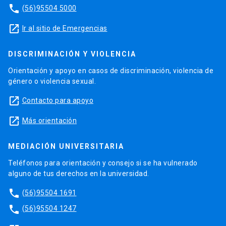
phone
(56)95504 5000
launch
Ir al sitio de Emergencias
DISCRIMINACIÓN Y VIOLENCIA
Orientación y apoyo en casos de discriminación, violencia de
género o violencia sexual.
launch
Contacto para apoyo
launch
Más orientación
MEDIACIÓN UNIVERSITARIA
Teléfonos para orientación y consejo si se ha vulnerado
alguno de tus derechos en la universidad.
phone
(56)95504 1691
phone
(56)95504 1247