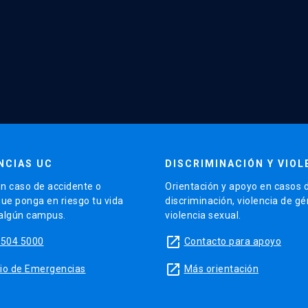
NCIAS UC
DISCRIMINACIÓN Y VIOL
n caso de accidente o
Orientación y apoyo en casos 
que ponga en riesgo tu vida
discriminación, violencia de g
 algún campus.
violencia sexual.
launch
5504 5000
Contacto para apoyo
launch
sitio de Emergencias
Más orientación