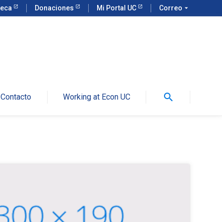
teca
Donaciones
Mi Portal UC
Correo
arrow_drop_down
search
Contacto
Working at Econ UC