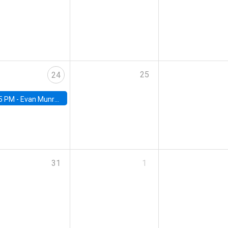
25
24
5 PM -
Evan Munro, Neyman Visiting Assistant Professor in the Department of Statistics at UC Berkeley
31
1