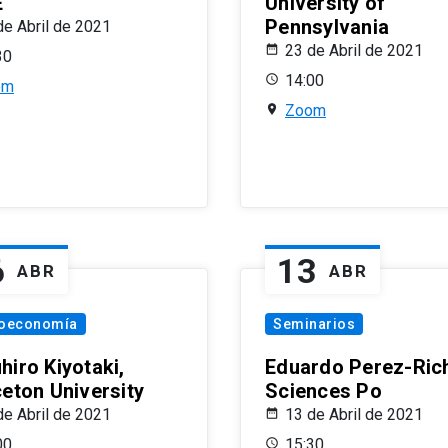
E
University of
Pennsylvania
de Abril de 2021
23 de Abril de 2021
30
14:00
om
Zoom
6
13
ABR
ABR
oeconomía
Seminarios
hiro Kiyotaki,
Eduardo Perez-Rich
ceton University
Sciences Po
de Abril de 2021
13 de Abril de 2021
00
15:30