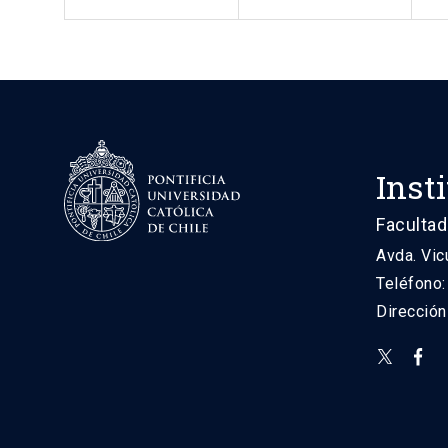
Inst
Facultad
Avda. Vic
Teléfono
Direcció