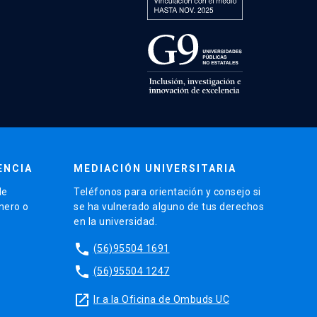
ENCIA
MEDIACIÓN UNIVERSITARIA
de
Teléfonos para orientación y consejo si
énero o
se ha vulnerado alguno de tus derechos
en la universidad.
phone
(56)95504 1691
phone
(56)95504 1247
launch
Ir a la Oficina de Ombuds UC