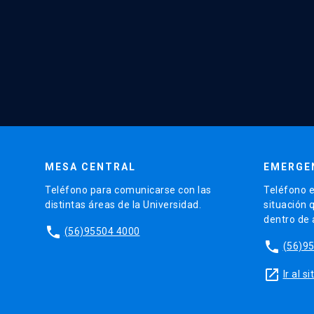
MESA CENTRAL
EMERGE
Teléfono para comunicarse con las
Teléfono e
distintas áreas de la Universidad.
situación 
dentro de
phone
(56)95504 4000
phone
(56)9
launch
Ir al 