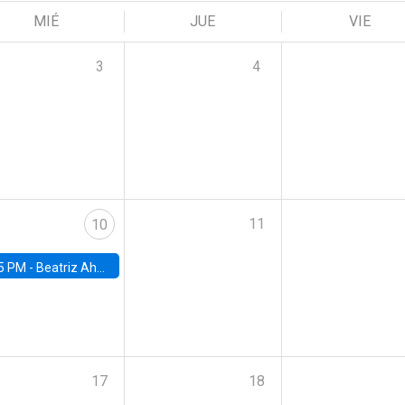
MIÉ
JUE
VIE
3
4
11
10
5 PM -
Beatriz Ahumada, PhD candidate, Universidad de Pittsburgh
17
18