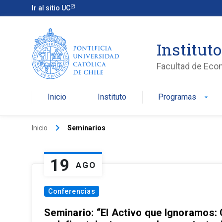
Ir al sitio UC
Institut
Facultad de Eco
Inicio
Instituto
Programas
arrow_drop_down
keyboard_arrow_right
Inicio
Seminarios
19
AGO
Conferencias
Seminario: “El Activo que Ignoramos: