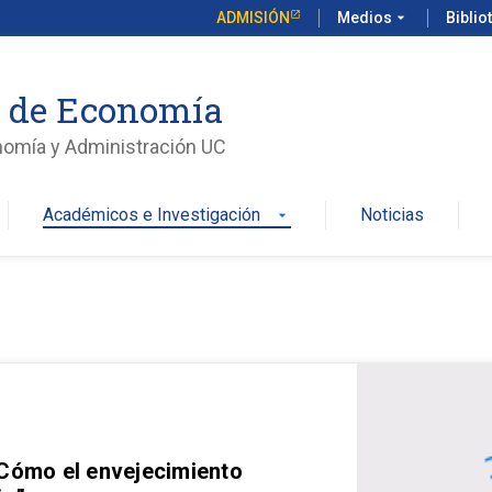
ADMISIÓN
Medios
arrow_drop_down
Biblio
o de Economía
nomía y Administración UC
Académicos e Investigación
Noticias
arrow_drop_down
 Cómo el envejecimiento