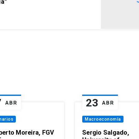
ia”
7
23
ABR
ABR
narios
Macroeconomía
erto Moreira, FGV
Sergio Salgado,