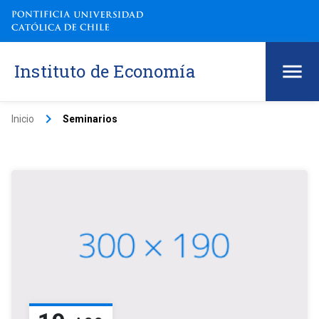
Instituto de Economía
keyboard_arrow_right
Inicio
Seminarios