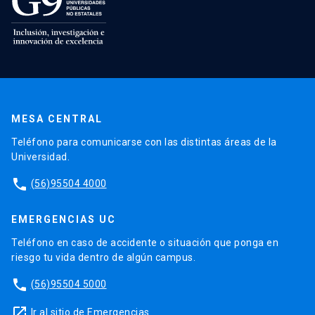
MESA CENTRAL
Teléfono para comunicarse con las distintas áreas de la
Universidad.
phone
(56)95504 4000
EMERGENCIAS UC
Teléfono en caso de accidente o situación que ponga en
riesgo tu vida dentro de algún campus.
phone
(56)95504 5000
launch
Ir al sitio de Emergencias