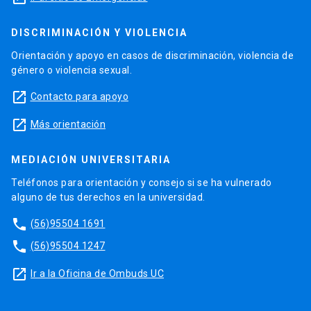
DISCRIMINACIÓN Y VIOLENCIA
Orientación y apoyo en casos de discriminación, violencia de
género o violencia sexual.
launch
Contacto para apoyo
launch
Más orientación
MEDIACIÓN UNIVERSITARIA
Teléfonos para orientación y consejo si se ha vulnerado
alguno de tus derechos en la universidad.
phone
(56)95504 1691
phone
(56)95504 1247
launch
Ir a la Oficina de Ombuds UC