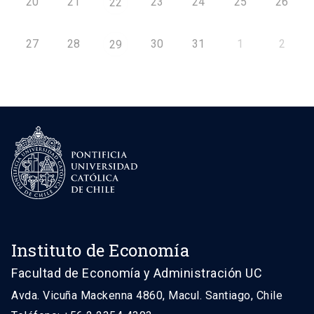
20
21
23
24
25
26
22
27
28
30
31
1
2
29
Instituto de Economía
Facultad de Economía y Administración UC
Avda. Vicuña Mackenna 4860, Macul. Santiago, Chile