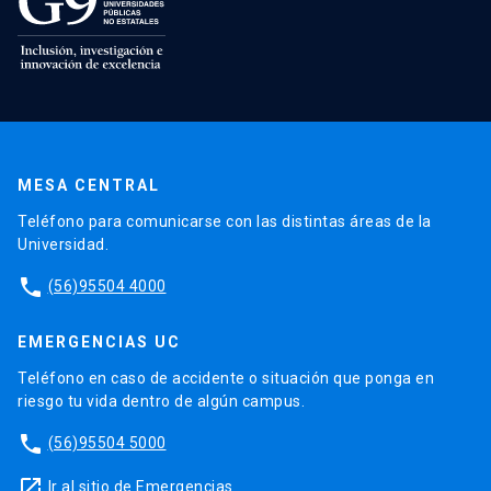
MESA CENTRAL
Teléfono para comunicarse con las distintas áreas de la
Universidad.
phone
(56)95504 4000
EMERGENCIAS UC
Teléfono en caso de accidente o situación que ponga en
riesgo tu vida dentro de algún campus.
phone
(56)95504 5000
launch
Ir al sitio de Emergencias