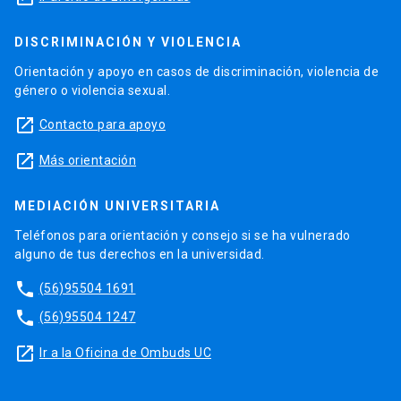
DISCRIMINACIÓN Y VIOLENCIA
Orientación y apoyo en casos de discriminación, violencia de
género o violencia sexual.
launch
Contacto para apoyo
launch
Más orientación
MEDIACIÓN UNIVERSITARIA
Teléfonos para orientación y consejo si se ha vulnerado
alguno de tus derechos en la universidad.
phone
(56)95504 1691
phone
(56)95504 1247
launch
Ir a la Oficina de Ombuds UC