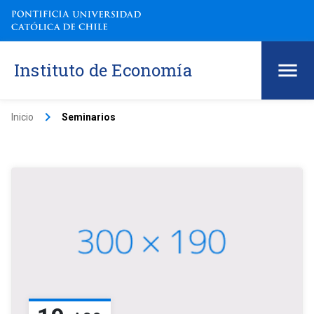
Instituto de Economía
keyboard_arrow_right
Inicio
Seminarios