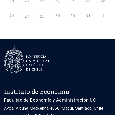
19
21
23
24
25
20
22
26
29
30
31
1
27
28
Instituto de Economía
Facultad de Economía y Administración UC
Avda. Vicuña Mackenna 4860, Macul. Santiago, Chile