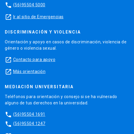
phone
(56)95504 5000
launch
Ir al sitio de Emergencias
DISCRIMINACIÓN Y VIOLENCIA
Orientación y apoyo en casos de discriminación, violencia de
género o violencia sexual.
launch
Contacto para apoyo
launch
Más orientación
MEDIACIÓN UNIVERSITARIA
Teléfonos para orientación y consejo si se ha vulnerado
alguno de tus derechos en la universidad.
phone
(56)95504 1691
phone
(56)95504 1247