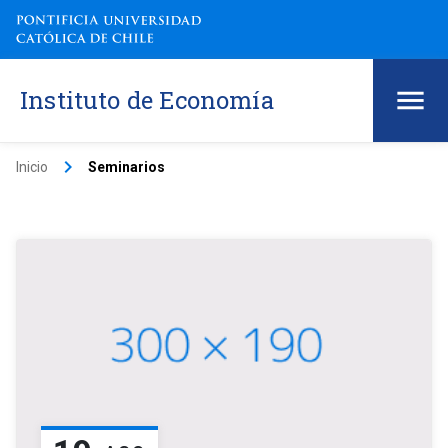
Instituto de Economía
keyboard_arrow_right
Inicio
Seminarios