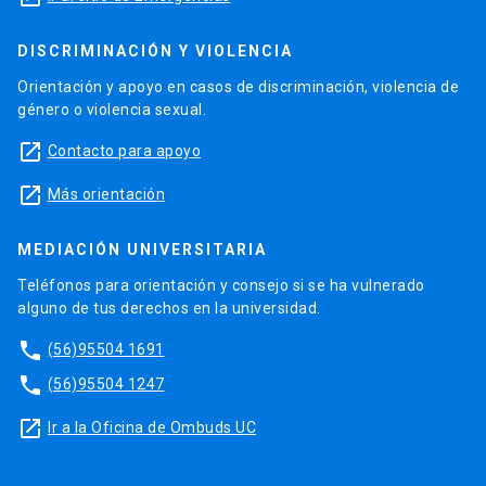
DISCRIMINACIÓN Y VIOLENCIA
Orientación y apoyo en casos de discriminación, violencia de
género o violencia sexual.
launch
Contacto para apoyo
launch
Más orientación
MEDIACIÓN UNIVERSITARIA
Teléfonos para orientación y consejo si se ha vulnerado
alguno de tus derechos en la universidad.
phone
(56)95504 1691
phone
(56)95504 1247
launch
Ir a la Oficina de Ombuds UC