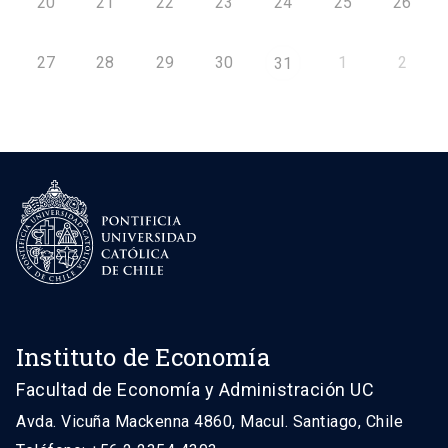
20
21
22
23
24
25
26
27
28
29
30
1
2
31
Instituto de Economía
Facultad de Economía y Administración UC
Avda. Vicuña Mackenna 4860, Macul. Santiago, Chile