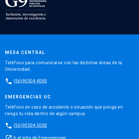
MESA CENTRAL
Teléfono para comunicarse con las distintas áreas de la
Universidad.
phone
(56)95504 4000
EMERGENCIAS UC
Teléfono en caso de accidente o situación que ponga en
riesgo tu vida dentro de algún campus.
phone
(56)95504 5000
launch
Ir al sitio de Emergencias