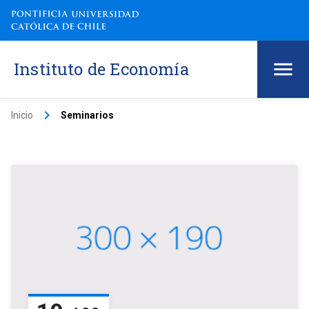
Instituto de Economía
keyboard_arrow_right
Inicio
Seminarios