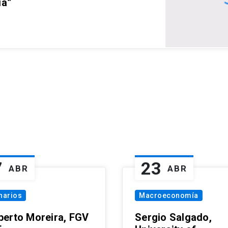
ia”
7
23
ABR
ABR
narios
Macroeconomía
erto Moreira, FGV
Sergio Salgado,