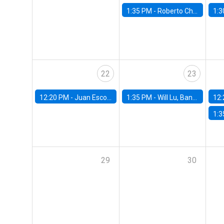
1:35 PM -
Roberto Chang, Rutgers University
1:3
22
23
12:20 PM -
Juan Escobar, Universidad de Chile
1:35 PM -
Will Lu, Banco Central de Chile
12:
1:3
29
30