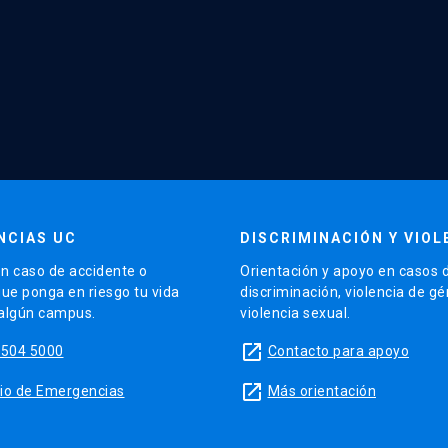
NCIAS UC
DISCRIMINACIÓN Y VIOL
n caso de accidente o
Orientación y apoyo en casos 
que ponga en riesgo tu vida
discriminación, violencia de g
 algún campus.
violencia sexual.
launch
5504 5000
Contacto para apoyo
launch
sitio de Emergencias
Más orientación