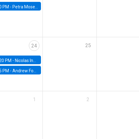
0 PM -
Petra Moser, NYU Stern
25
24
20 PM -
Nicolas Inostroza, Rotman School of Management, University of Toronto
5 PM -
Andrew Foster, Brown University
1
2