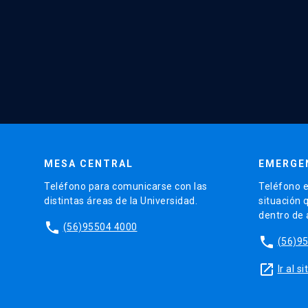
MESA CENTRAL
EMERGE
Teléfono para comunicarse con las
Teléfono e
distintas áreas de la Universidad.
situación 
dentro de
phone
(56)95504 4000
phone
(56)9
launch
Ir al 