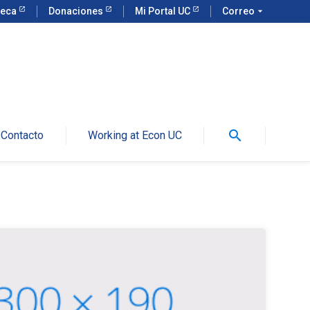
teca
Donaciones
Mi Portal UC
Correo
arrow_drop_down
search
Contacto
Working at Econ UC