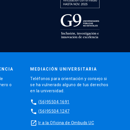
ENCIA
MEDIACIÓN UNIVERSITARIA
de
Teléfonos para orientación y consejo si
énero o
se ha vulnerado alguno de tus derechos
en la universidad.
phone
(56)95504 1691
phone
(56)95504 1247
launch
Ir a la Oficina de Ombuds UC