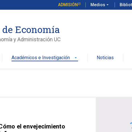
ADMISIÓN
Medios
arrow_drop_down
Biblio
o de Economía
nomía y Administración UC
Académicos e Investigación
Noticias
arrow_drop_down
 Cómo el envejecimiento