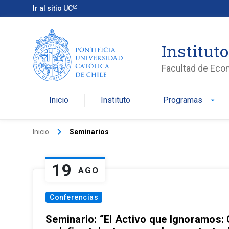
Ir al sitio UC
Institut
Facultad de Eco
Inicio
Instituto
Programas
arrow_drop_down
keyboard_arrow_right
Inicio
Seminarios
19
AGO
Conferencias
Seminario: “El Activo que Ignoramos: