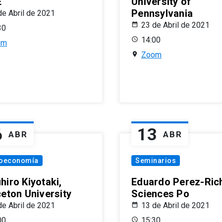
E
University of
Pennsylvania
de Abril de 2021
23 de Abril de 2021
30
14:00
om
Zoom
6
13
ABR
ABR
oeconomía
Seminarios
hiro Kiyotaki,
Eduardo Perez-Rich
ceton University
Sciences Po
de Abril de 2021
13 de Abril de 2021
00
15:30