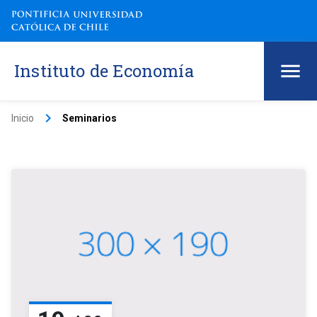
Instituto de Economía
keyboard_arrow_right
Inicio
Seminarios