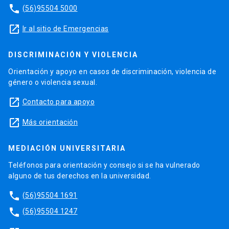
phone
(56)95504 5000
launch
Ir al sitio de Emergencias
DISCRIMINACIÓN Y VIOLENCIA
Orientación y apoyo en casos de discriminación, violencia de
género o violencia sexual.
launch
Contacto para apoyo
launch
Más orientación
MEDIACIÓN UNIVERSITARIA
Teléfonos para orientación y consejo si se ha vulnerado
alguno de tus derechos en la universidad.
phone
(56)95504 1691
phone
(56)95504 1247