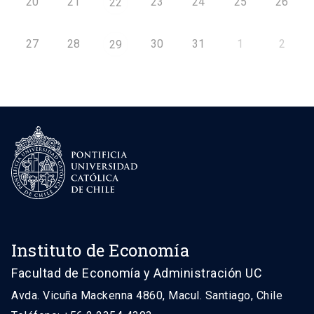
20
21
23
24
25
26
22
27
28
30
31
1
2
29
Instituto de Economía
Facultad de Economía y Administración UC
Avda. Vicuña Mackenna 4860, Macul. Santiago, Chile