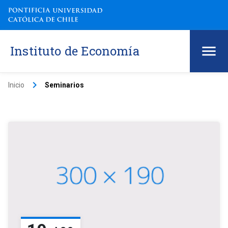
Instituto de Economía
keyboard_arrow_right
Inicio
Seminarios