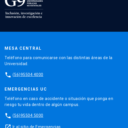
MESA CENTRAL
Teléfono para comunicarse con las distintas áreas de la
Universidad.
phone
(56)95504 4000
EMERGENCIAS UC
Teléfono en caso de accidente o situación que ponga en
riesgo tu vida dentro de algún campus.
phone
(56)95504 5000
launch
Ir al sitio de Emergencias