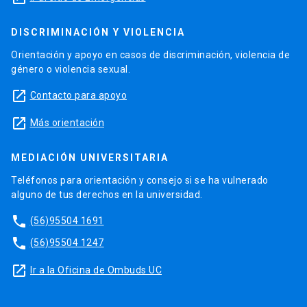
DISCRIMINACIÓN Y VIOLENCIA
Orientación y apoyo en casos de discriminación, violencia de
género o violencia sexual.
launch
Contacto para apoyo
launch
Más orientación
MEDIACIÓN UNIVERSITARIA
Teléfonos para orientación y consejo si se ha vulnerado
alguno de tus derechos en la universidad.
phone
(56)95504 1691
phone
(56)95504 1247
launch
Ir a la Oficina de Ombuds UC