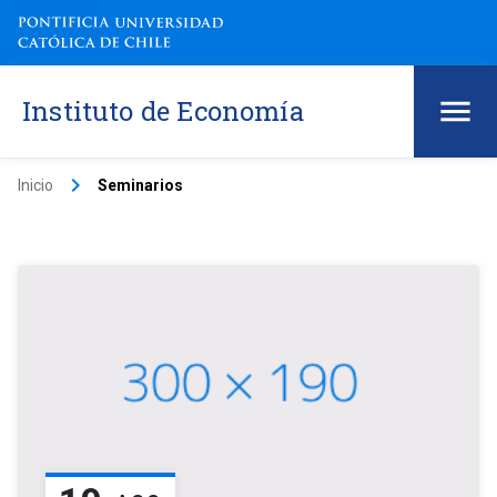
Instituto de Economía
keyboard_arrow_right
Inicio
Seminarios