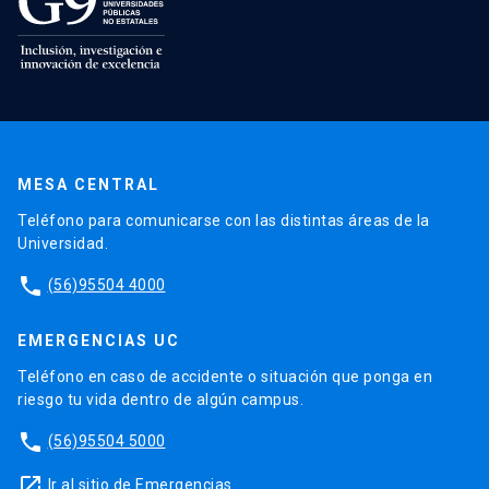
MESA CENTRAL
Teléfono para comunicarse con las distintas áreas de la
Universidad.
phone
(56)95504 4000
EMERGENCIAS UC
Teléfono en caso de accidente o situación que ponga en
riesgo tu vida dentro de algún campus.
phone
(56)95504 5000
launch
Ir al sitio de Emergencias