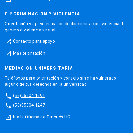
DISCRIMINACIÓN Y VIOLENCIA
Orientación y apoyo en casos de discriminación, violencia de
género o violencia sexual.
launch
Contacto para apoyo
launch
Más orientación
MEDIACIÓN UNIVERSITARIA
Teléfonos para orientación y consejo si se ha vulnerado
alguno de tus derechos en la universidad.
phone
(56)95504 1691
phone
(56)95504 1247
launch
Ir a la Oficina de Ombuds UC