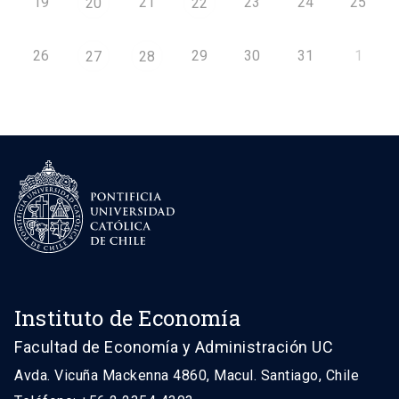
19
21
23
24
25
20
22
26
29
30
31
1
27
28
Instituto de Economía
Facultad de Economía y Administración UC
Avda. Vicuña Mackenna 4860, Macul. Santiago, Chile