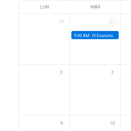
LUN
MAR
26
27
9:00 AM -
IV Economics Alumni Workshop
2
3
9
10