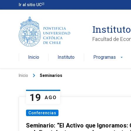
Ir al sitio UC
Institut
Facultad de Eco
Inicio
Instituto
Programas
arrow_drop_down
keyboard_arrow_right
Inicio
Seminarios
19
AGO
Conferencias
Seminario: “El Activo que Ignoramos: