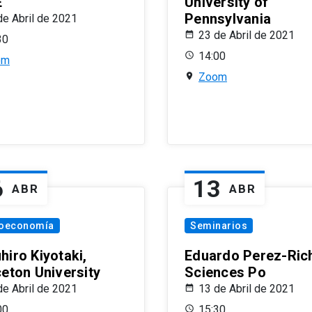
E
University of
Pennsylvania
de Abril de 2021
23 de Abril de 2021
30
14:00
om
Zoom
6
13
ABR
ABR
oeconomía
Seminarios
hiro Kiyotaki,
Eduardo Perez-Rich
ceton University
Sciences Po
de Abril de 2021
13 de Abril de 2021
00
15:30