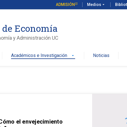
ADMISIÓN
Medios
arrow_drop_down
Biblio
o de Economía
nomía y Administración UC
Académicos e Investigación
Noticias
arrow_drop_down
 Cómo el envejecimiento