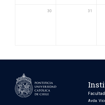
30
31
Inst
Facultad
Avda. Vic