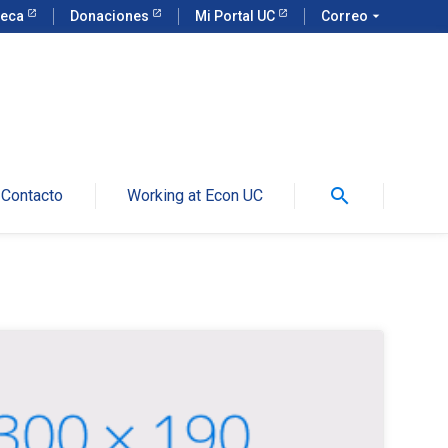
teca
Donaciones
Mi Portal UC
Correo
arrow_drop_down
search
Contacto
Working at Econ UC