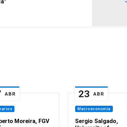
ia”
7
23
ABR
ABR
narios
Macroeconomía
erto Moreira, FGV
Sergio Salgado,