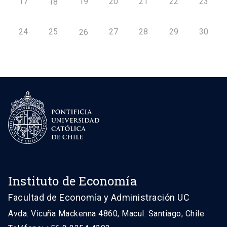
17
19
20
21
22
23
18
24
25
27
28
29
30
26
Instituto de Economía
Facultad de Economía y Administración UC
Avda. Vicuña Mackenna 4860, Macul. Santiago, Chile