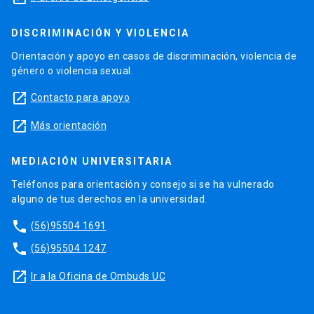
DISCRIMINACIÓN Y VIOLENCIA
Orientación y apoyo en casos de discriminación, violencia de
género o violencia sexual.
launch
Contacto para apoyo
launch
Más orientación
MEDIACIÓN UNIVERSITARIA
Teléfonos para orientación y consejo si se ha vulnerado
alguno de tus derechos en la universidad.
phone
(56)95504 1691
phone
(56)95504 1247
launch
Ir a la Oficina de Ombuds UC