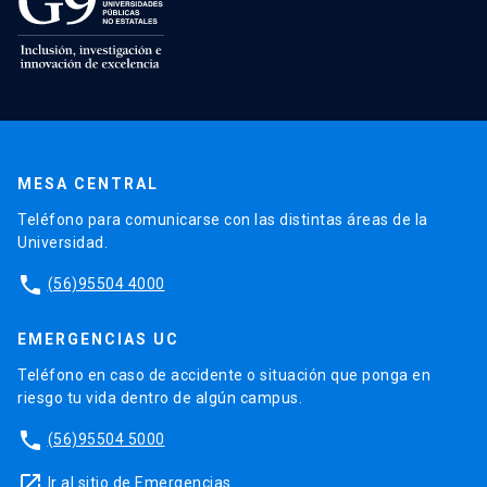
MESA CENTRAL
Teléfono para comunicarse con las distintas áreas de la
Universidad.
phone
(56)95504 4000
EMERGENCIAS UC
Teléfono en caso de accidente o situación que ponga en
riesgo tu vida dentro de algún campus.
phone
(56)95504 5000
launch
Ir al sitio de Emergencias