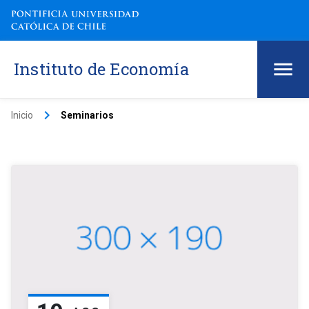
Instituto de Economía
keyboard_arrow_right
Inicio
Seminarios