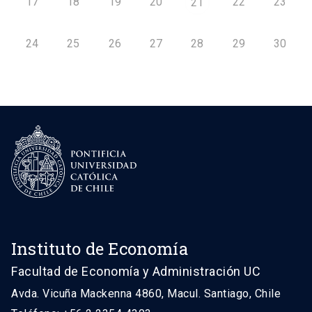
17
18
19
20
22
23
21
24
25
26
27
28
29
30
Instituto de Economía
Facultad de Economía y Administración UC
Avda. Vicuña Mackenna 4860, Macul. Santiago, Chile