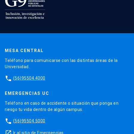
MESA CENTRAL
Teléfono para comunicarse con las distintas áreas de la
Universidad.
phone
(56)95504 4000
EMERGENCIAS UC
Teléfono en caso de accidente o situación que ponga en
riesgo tu vida dentro de algún campus.
phone
(56)95504 5000
launch
Ir al sitio de Emergencias