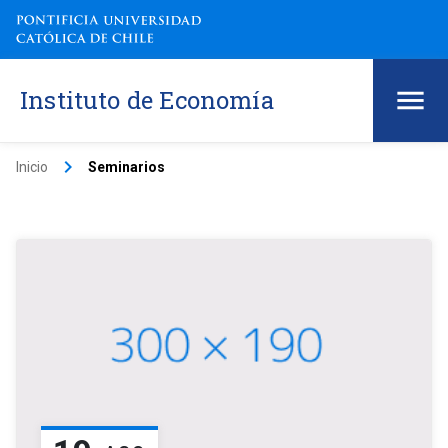
Instituto de Economía
keyboard_arrow_right
Inicio
Seminarios