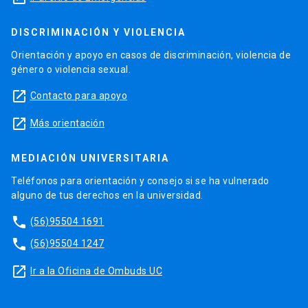
DISCRIMINACIÓN Y VIOLENCIA
Orientación y apoyo en casos de discriminación, violencia de
género o violencia sexual.
launch
Contacto para apoyo
launch
Más orientación
MEDIACIÓN UNIVERSITARIA
Teléfonos para orientación y consejo si se ha vulnerado
alguno de tus derechos en la universidad.
phone
(56)95504 1691
phone
(56)95504 1247
launch
Ir a la Oficina de Ombuds UC