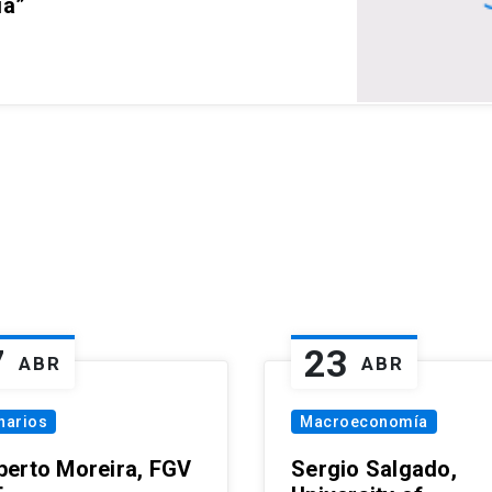
ia”
7
23
ABR
ABR
narios
Macroeconomía
erto Moreira, FGV
Sergio Salgado,