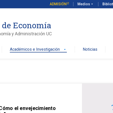
ADMISIÓN
Medios
arrow_drop_down
Biblio
o de Economía
nomía y Administración UC
Académicos e Investigación
Noticias
arrow_drop_down
 Cómo el envejecimiento