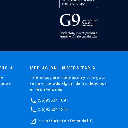
ENCIA
MEDIACIÓN UNIVERSITARIA
de
Teléfonos para orientación y consejo si
énero o
se ha vulnerado alguno de tus derechos
en la universidad.
phone
(56)95504 1691
phone
(56)95504 1247
launch
Ir a la Oficina de Ombuds UC