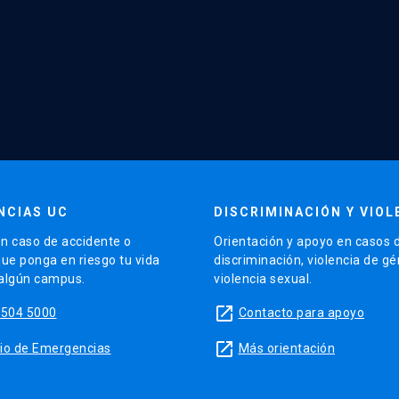
NCIAS UC
DISCRIMINACIÓN Y VIOL
n caso de accidente o
Orientación y apoyo en casos 
que ponga en riesgo tu vida
discriminación, violencia de g
 algún campus.
violencia sexual.
launch
5504 5000
Contacto para apoyo
launch
sitio de Emergencias
Más orientación