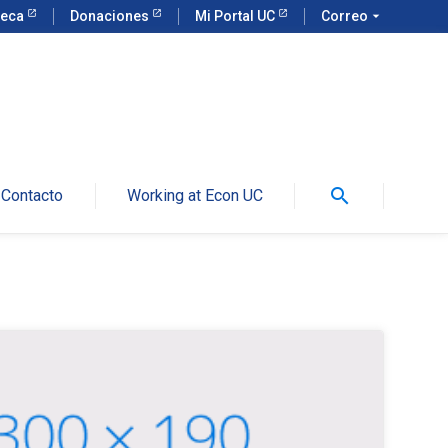
teca
Donaciones
Mi Portal UC
Correo
arrow_drop_down
search
Contacto
Working at Econ UC