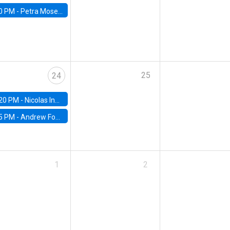
0 PM -
Petra Moser, NYU Stern
25
24
20 PM -
Nicolas Inostroza, Rotman School of Management, University of Toronto
5 PM -
Andrew Foster, Brown University
1
2