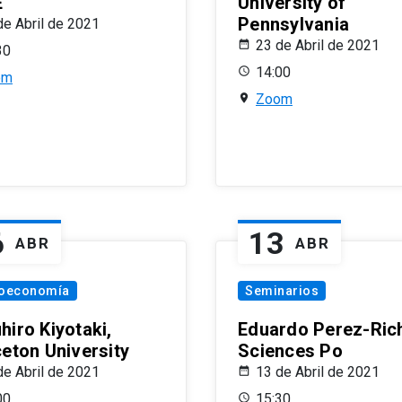
E
University of
Pennsylvania
de Abril de 2021
23 de Abril de 2021
30
14:00
om
Zoom
6
13
ABR
ABR
oeconomía
Seminarios
hiro Kiyotaki,
Eduardo Perez-Rich
ceton University
Sciences Po
de Abril de 2021
13 de Abril de 2021
00
15:30