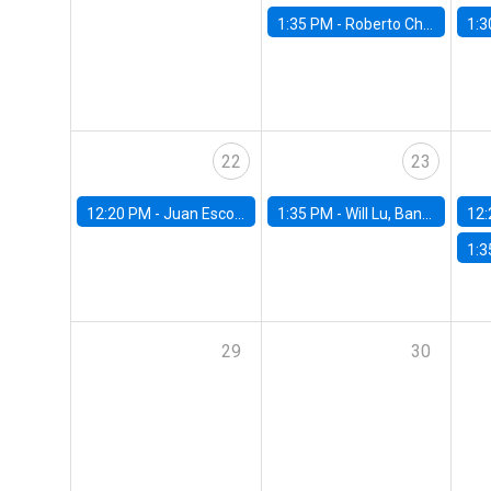
1:35 PM -
Roberto Chang, Rutgers University
1:3
22
23
12:20 PM -
Juan Escobar, Universidad de Chile
1:35 PM -
Will Lu, Banco Central de Chile
12:
1:3
29
30