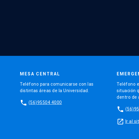
MESA CENTRAL
EMERGE
Teléfono para comunicarse con las
Teléfono e
distintas áreas de la Universidad.
situación 
dentro de
phone
(56)95504 4000
phone
(56)9
launch
Ir al 