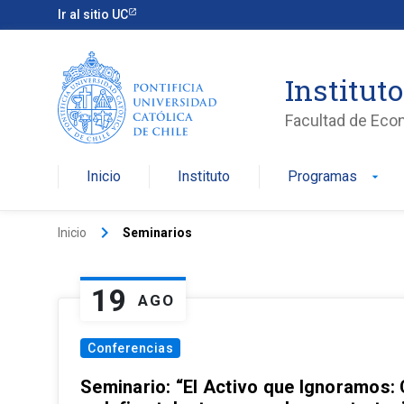
Ir al sitio UC
Institut
Facultad de Eco
Inicio
Instituto
Programas
arrow_drop_down
keyboard_arrow_right
Inicio
Seminarios
19
AGO
Conferencias
Seminario: “El Activo que Ignoramos: