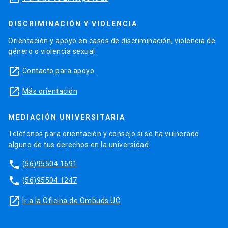
DISCRIMINACIÓN Y VIOLENCIA
Orientación y apoyo en casos de discriminación, violencia de
género o violencia sexual.
launch
Contacto para apoyo
launch
Más orientación
MEDIACIÓN UNIVERSITARIA
Teléfonos para orientación y consejo si se ha vulnerado
alguno de tus derechos en la universidad.
phone
(56)95504 1691
phone
(56)95504 1247
launch
Ir a la Oficina de Ombuds UC