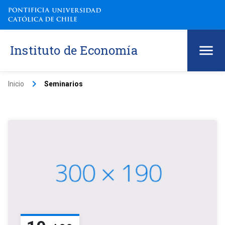
Instituto de Economía
keyboard_arrow_right
Inicio
Seminarios