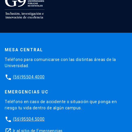
MESA CENTRAL
Teléfono para comunicarse con las distintas áreas de la
Universidad.
phone
(56)95504 4000
EMERGENCIAS UC
Teléfono en caso de accidente o situación que ponga en
riesgo tu vida dentro de algún campus.
phone
(56)95504 5000
launch
Ir al sitio de Emergencias