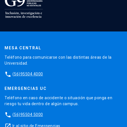
MESA CENTRAL
Teléfono para comunicarse con las distintas áreas de la
Universidad.
phone
(56)95504 4000
EMERGENCIAS UC
Teléfono en caso de accidente o situación que ponga en
riesgo tu vida dentro de algún campus.
phone
(56)95504 5000
launch
Ir al sitio de Emergencias