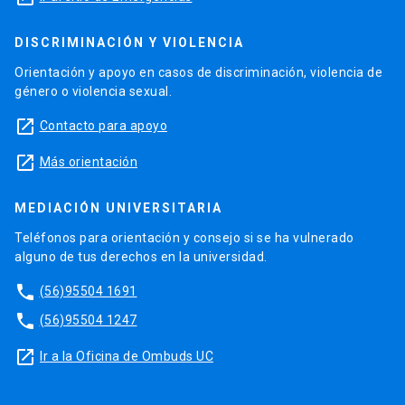
DISCRIMINACIÓN Y VIOLENCIA
Orientación y apoyo en casos de discriminación, violencia de
género o violencia sexual.
launch
Contacto para apoyo
launch
Más orientación
MEDIACIÓN UNIVERSITARIA
Teléfonos para orientación y consejo si se ha vulnerado
alguno de tus derechos en la universidad.
phone
(56)95504 1691
phone
(56)95504 1247
launch
Ir a la Oficina de Ombuds UC