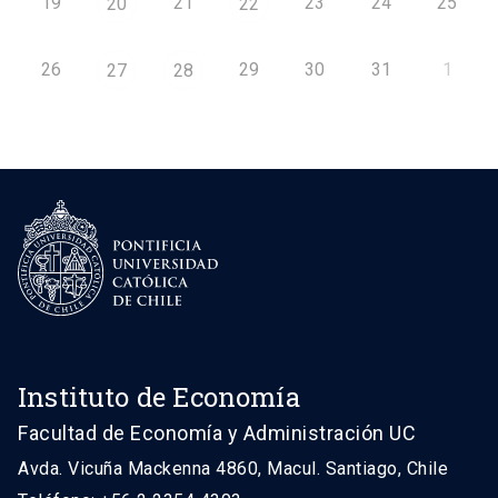
19
21
23
24
25
20
22
26
29
30
31
1
27
28
Instituto de Economía
Facultad de Economía y Administración UC
Avda. Vicuña Mackenna 4860, Macul. Santiago, Chile