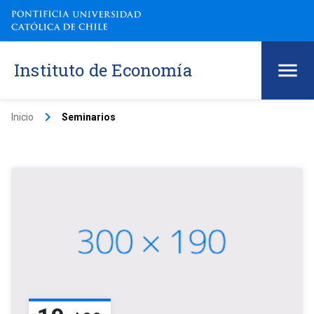
Instituto de Economía
keyboard_arrow_right
Inicio
Seminarios