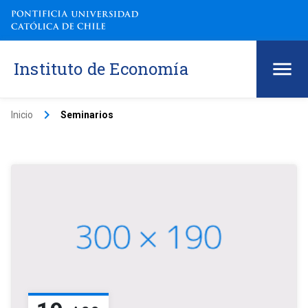
Instituto de Economía
keyboard_arrow_right
Inicio
Seminarios