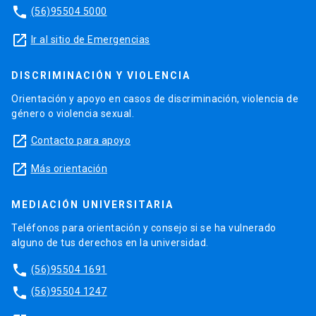
phone
(56)95504 5000
launch
Ir al sitio de Emergencias
DISCRIMINACIÓN Y VIOLENCIA
Orientación y apoyo en casos de discriminación, violencia de
género o violencia sexual.
launch
Contacto para apoyo
launch
Más orientación
MEDIACIÓN UNIVERSITARIA
Teléfonos para orientación y consejo si se ha vulnerado
alguno de tus derechos en la universidad.
phone
(56)95504 1691
phone
(56)95504 1247