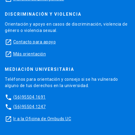
DISCRIMINACIÓN Y VIOLENCIA
Orientación y apoyo en casos de discriminación, violencia de
género o violencia sexual.
launch
Contacto para apoyo
launch
Más orientación
MEDIACIÓN UNIVERSITARIA
Teléfonos para orientación y consejo si se ha vulnerado
alguno de tus derechos en la universidad.
phone
(56)95504 1691
phone
(56)95504 1247
launch
Ir a la Oficina de Ombuds UC