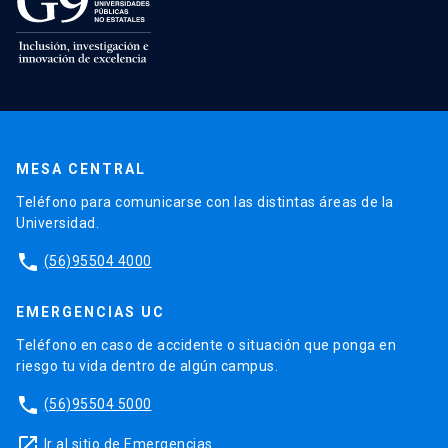
MESA CENTRAL
Teléfono para comunicarse con las distintas áreas de la
Universidad.
phone
(56)95504 4000
EMERGENCIAS UC
Teléfono en caso de accidente o situación que ponga en
riesgo tu vida dentro de algún campus.
phone
(56)95504 5000
launch
Ir al sitio de Emergencias