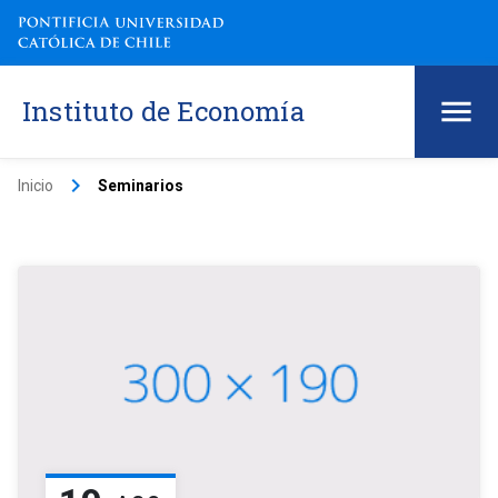
Instituto de Economía
keyboard_arrow_right
Inicio
Seminarios