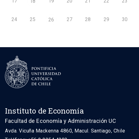
17
19
20
21
22
23
18
24
25
27
28
29
30
26
Instituto de Economía
Facultad de Economía y Administración UC
Avda. Vicuña Mackenna 4860, Macul. Santiago, Chile