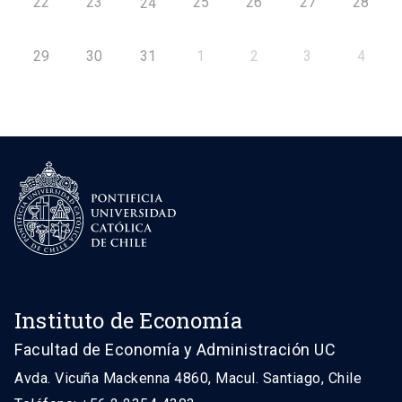
22
23
25
26
27
28
24
29
30
31
1
2
3
4
Instituto de Economía
Facultad de Economía y Administración UC
Avda. Vicuña Mackenna 4860, Macul. Santiago, Chile