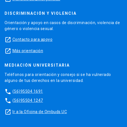
DISCRIMINACIÓN Y VIOLENCIA
Orientación y apoyo en casos de discriminación, violencia de
género o violencia sexual.
launch
Contacto para apoyo
launch
Más orientación
MEDIACIÓN UNIVERSITARIA
Teléfonos para orientación y consejo si se ha vulnerado
alguno de tus derechos en la universidad.
phone
(56)95504 1691
phone
(56)95504 1247
launch
Ir a la Oficina de Ombuds UC