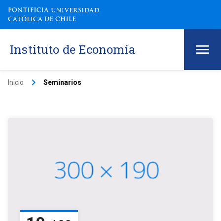
Instituto de Economía
keyboard_arrow_right
Inicio
Seminarios