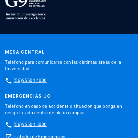
MESA CENTRAL
Teléfono para comunicarse con las distintas áreas de la
Universidad.
phone
(56)95504 4000
EMERGENCIAS UC
Teléfono en caso de accidente o situación que ponga en
riesgo tu vida dentro de algún campus.
phone
(56)95504 5000
launch
Ir al sitio de Emergencias