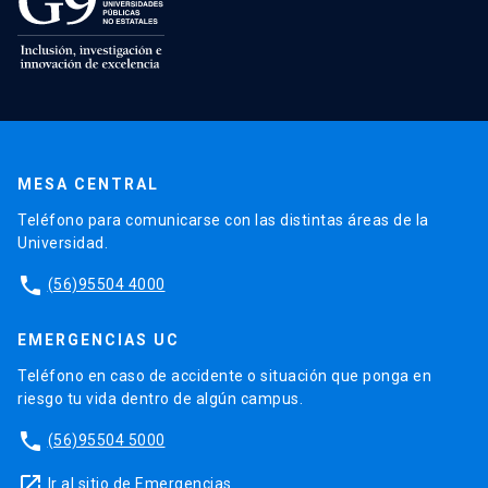
MESA CENTRAL
Teléfono para comunicarse con las distintas áreas de la
Universidad.
phone
(56)95504 4000
EMERGENCIAS UC
Teléfono en caso de accidente o situación que ponga en
riesgo tu vida dentro de algún campus.
phone
(56)95504 5000
launch
Ir al sitio de Emergencias