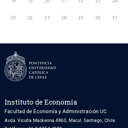
18
21
22
23
24
19
20
25
28
29
30
31
26
27
Instituto de Economía
Facultad de Economía y Administración UC
Avda. Vicuña Mackenna 4860, Macul. Santiago, Chile