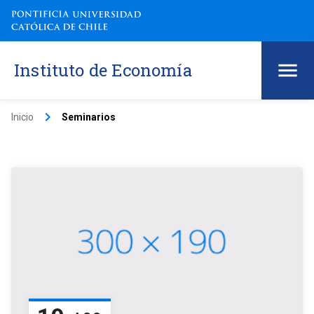
Instituto de Economía
keyboard_arrow_right
Inicio
Seminarios