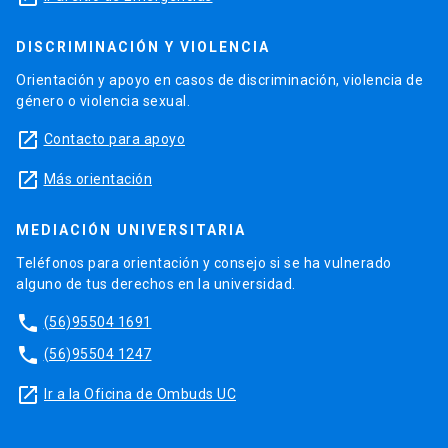
DISCRIMINACIÓN Y VIOLENCIA
Orientación y apoyo en casos de discriminación, violencia de
género o violencia sexual.
launch
Contacto para apoyo
launch
Más orientación
MEDIACIÓN UNIVERSITARIA
Teléfonos para orientación y consejo si se ha vulnerado
alguno de tus derechos en la universidad.
phone
(56)95504 1691
phone
(56)95504 1247
launch
Ir a la Oficina de Ombuds UC